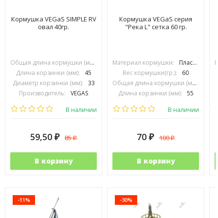
Кормушка VEGaS SIMPLE RV
Кормушка VEGaS серия
овал 40гр.
"Река L" сетка 60 гр.
Общая длина кормушки (мм):
70
Материал кормушки:
Пластик
П
Длина корзинки (мм):
45
Вес кормушки(гр.):
60
Диаметр корзинки (мм):
33
Общая длина кормушки (мм):
90
Производитель:
VEGAS
Длина корзинки (мм):
55
Диаметр корзинки (мм):
38
В наличии
В наличии
59,50
70
85
100
₽
₽
₽
₽
В корзину
В корзину
-11%
-30%