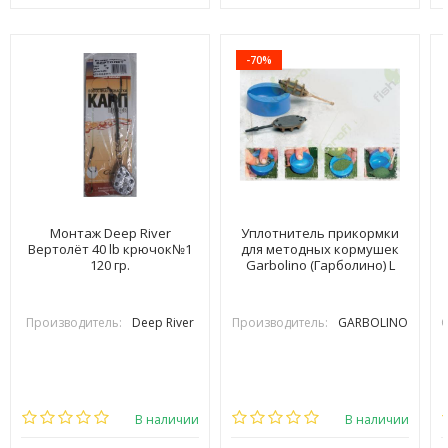
-70%
Монтаж Deep River
Уплотнитель прикормки
Вертолёт 40 lb крючок№1
для методных кормушек
120 гр.
Garbolino (Гарболино) L
Производитель:
Deep River
Производитель:
GARBOLINO
В наличии
В наличии