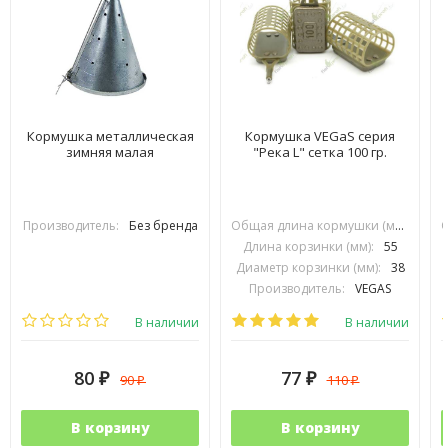
Кормушка металлическая
Кормушка VEGaS серия
зимняя малая
"Река L" сетка 100 гр.
Производитель:
Без бренда
Общая длина кормушки (мм):
90
Длина корзинки (мм):
55
Диаметр корзинки (мм):
38
Производитель:
VEGAS
В наличии
В наличии
80
77
90
110
₽
₽
₽
₽
В корзину
В корзину