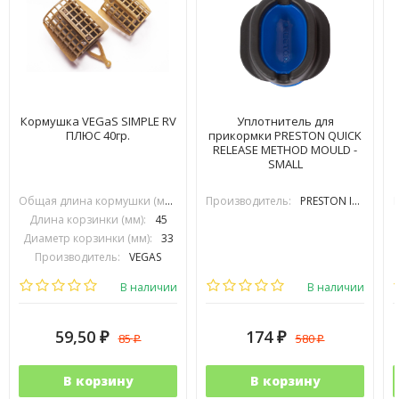
Кормушка VEGaS SIMPLE RV
Уплотнитель для
ПЛЮС 40гр.
прикормки PRESTON QUICK
RELEASE METHOD MOULD -
SMALL
Общая длина кормушки (мм):
70
Производитель:
PRESTON INOVATIONS
Длина корзинки (мм):
45
Диаметр корзинки (мм):
33
Производитель:
VEGAS
В наличии
В наличии
59,50
174
85
580
₽
₽
₽
₽
В корзину
В корзину