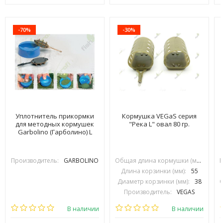
-70%
-30%
Уплотнитель прикормки
Кормушка VEGaS серия
для методных кормушек
"Река L" овал 80 гр.
Garbolino (Гарболино) L
Производитель:
GARBOLINO
Общая длина кормушки (мм):
90
Длина корзинки (мм):
55
Диаметр корзинки (мм):
38
Производитель:
VEGAS
В наличии
В наличии