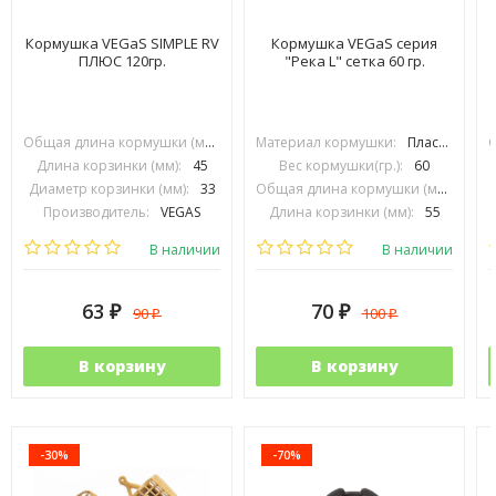
Кормушка VEGaS SIMPLE RV
Кормушка VEGaS серия
ПЛЮС 120гр.
"Река L" сетка 60 гр.
Общая длина кормушки (мм):
70
Материал кормушки:
Пластик
Длина корзинки (мм):
45
Вес кормушки(гр.):
60
Диаметр корзинки (мм):
33
Общая длина кормушки (мм):
90
Производитель:
VEGAS
Длина корзинки (мм):
55
Диаметр корзинки (мм):
38
В наличии
В наличии
63
70
90
100
₽
₽
₽
₽
В корзину
В корзину
-30%
-70%