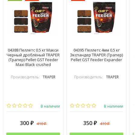
04388 Пеллетс 0.5 кг Макси
04395 Пеллетс 4мм 0.5 кг
Черный дроблёный TRAPER
Экспандер TRAPER (Трапер)
(Трапер) Pellet GST Feeder
Pellet GST Feeder Expander
Maxi Black crushed
Производитель:
TRAPER
Производитель:
TRAPER
В наличии
В наличии
300
350
410
410
₽
₽
₽
₽