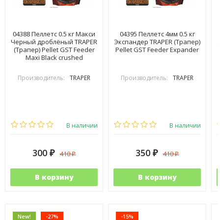
04388 Пеллетс 0.5 кг Макси
04395 Пеллетс 4мм 0.5 кг
Черный дроблёный TRAPER
Экспандер TRAPER (Трапер)
(Трапер) Pellet GST Feeder
Pellet GST Feeder Expander
Maxi Black crushed
Производитель:
TRAPER
Производитель:
TRAPER
В наличии
В наличии
300
350
410
410
₽
₽
₽
₽
В корзину
В корзину
New!
-27%
-15%