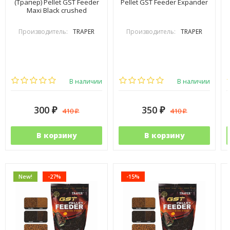
(Трапер) Pellet GST Feeder
Pellet GST Feeder Expander
Maxi Black crushed
Производитель:
TRAPER
Производитель:
TRAPER
В наличии
В наличии
300
350
410
410
₽
₽
₽
₽
В корзину
В корзину
New!
-27%
-15%