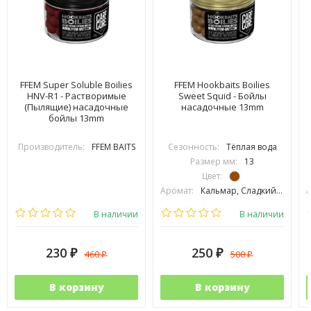
FFEM Super Soluble Boilies
FFEM Hookbaits Boilies
HNV-R1 - Растворимые
Sweet Squid - Бойлы
(Пылящие) насадочные
насадочные 13mm
бойлы 13mm
Производитель:
FFEM BAITS
Сезонность:
Тёплая вода
Размер мм:
13
Цвет:
Аромат:
Кальмар, Сладкий, Фрукты
А
Вид рыбы:
Амур, Карп
В наличии
В наличии
230
250
460
500
₽
₽
₽
₽
В корзину
В корзину