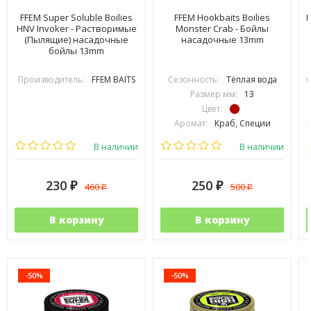
FFEM Super Soluble Boilies
FFEM Hookbaits Boilies
F
HNV Invoker - Растворимые
Monster Crab - Бойлы
(Пылящие) насадочные
насадочные 13mm
бойлы 13mm
Производитель:
FFEM BAITS
Сезонность:
Тёплая вода
С
Размер мм:
13
Цвет:
Аромат:
Краб, Специи
Вид рыбы:
Амур, Карп
В наличии
В наличии
230
250
460
500
₽
₽
₽
₽
В корзину
В корзину
-50%
-50%