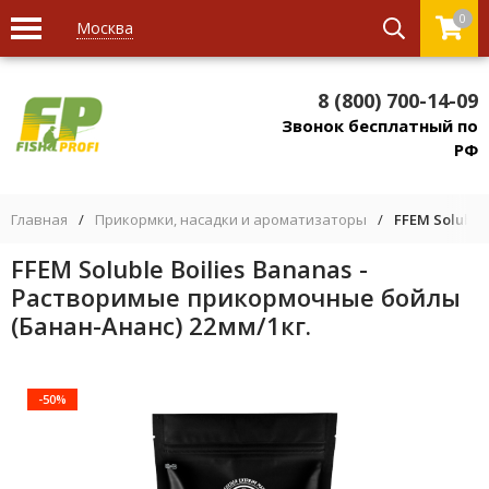
0
Москва
8 (800) 700-14-09
Звонок бесплатный по
РФ
Главная
/
Прикормки, насадки и ароматизаторы
/
FFEM Soluble
FFEM Soluble Boilies Bananas -
Растворимые прикормочные бойлы
(Банан-Ананс) 22мм/1кг.
-50%