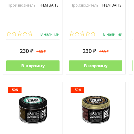
Производитель:
FFEM BAITS
Производитель:
FFEM BAITS
В наличии
В наличии
230
230
460
460
₽
₽
₽
₽
В корзину
В корзину
-50%
-50%