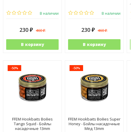
А
В наличии
В наличии
230
230
460
460
₽
₽
₽
₽
В корзину
В корзину
-50%
-50%
FFEM Hookbaits Boilies
FFEM Hookbaits Boilies Super
Tango Squid - Бойлы
Honey - Бойлы насадочные
насадочные 13mm
Мёд 13mm