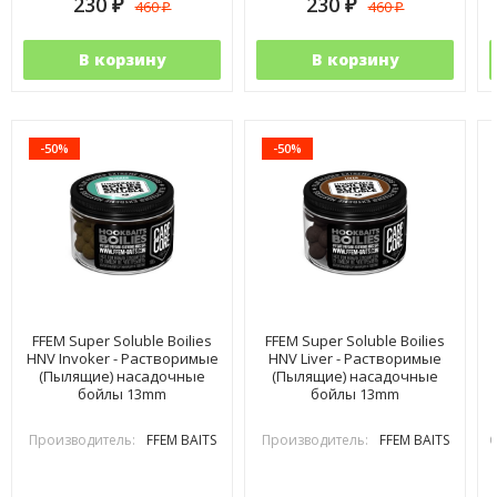
230
230
460
460
₽
₽
₽
₽
В корзину
В корзину
-50%
-50%
FFEM Super Soluble Boilies
FFEM Super Soluble Boilies
HNV Invoker - Растворимые
HNV Liver - Растворимые
(Пылящие) насадочные
(Пылящие) насадочные
бойлы 13mm
бойлы 13mm
Производитель:
FFEM BAITS
Производитель:
FFEM BAITS
С