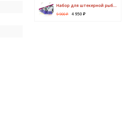
Набор для штекерной рыбалки CLUB KORUM PINK Поплавок (удилище 7м, аксессуары)
4 950
9 900
₽
₽