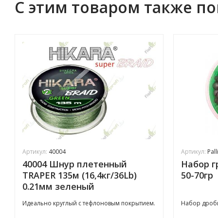
С этим товаром также п
Артикул:
40004
Артикул:
Pall
40004 Шнур плетенный
Набор г
TRAPER 135м (16,4кг/36Lb)
50-70гр
0.21мм зеленый
Идеально круглый с тефлоновым покрытием.
Набор дроби