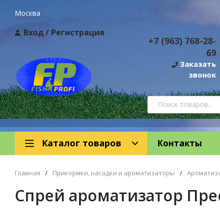
Москва
Вход
/
Регистрация
+7 (963) 768-28-
69
Заказать
звонок
Каталог товаров
Контакты
Главная
/
Прикормки, насадки и ароматизаторы
/
Ароматиз
Спрей ароматизатор Прес