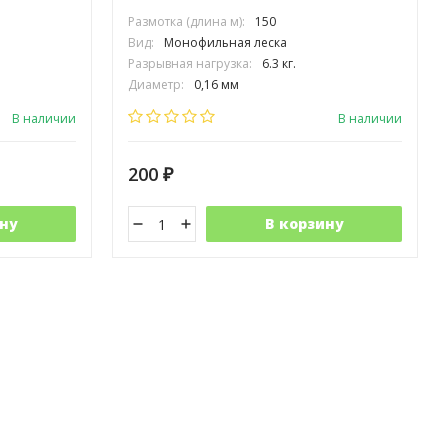
Размотка (длина м):
150
Вид:
Монофильная леска
Разрывная нагрузка:
6.3 кг.
Диаметр:
0,16 мм
Выберите цвет:
В наличии
В наличии
200
₽
ну
В корзину