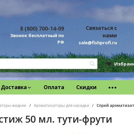
Связаться с
8 (800) 700-14-09
нами
Звонок бесплатный по
РФ
sale@fishprofi.ru
Избран
Доставка
Оплата
Скидки
аторы жидкие
/
Ароматизаторы для насадки
/
Спрей ароматизат
тиж 50 мл. тути-фрути