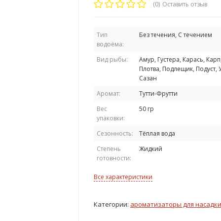
(0)
Оставить отзыв
Тип
Без течения, С течением
водоёма:
Вид рыбы:
Амур, Густера, Карась, Карп
Плотва, Подлещик, Подуст, У
Сазан
Аромат:
Тутти-Фрутти
Вес
50 гр
упаковки:
Сезонность:
Тёплая вода
Степень
Жидкий
готовности:
Все характеристики
Категории:
ароматизаторы для насадк