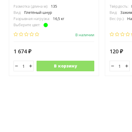
Размотка (длина м):
135
Твёрдость:
Вид:
Плетёный шнур
Вид:
Зажим
Разрывная нагрузка:
16,5 кг
Вес (гр.):
На
Выберите цвет:
Производитель:
TRAPER
В наличии
1 674
120
₽
₽
В корзину