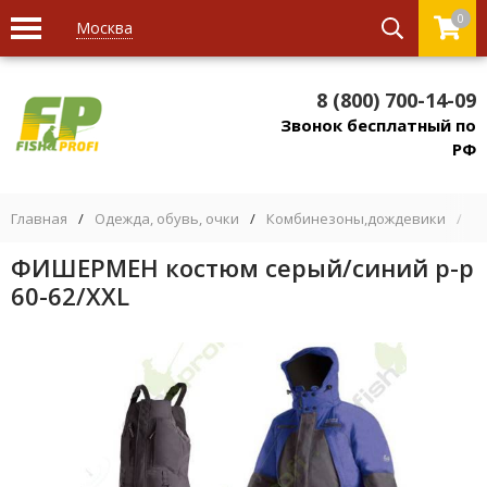
0
Москва
8 (800) 700-14-09
Звонок бесплатный по
РФ
Главная
/
Одежда, обувь, очки
/
Комбинезоны,дождевики
/
К
ФИШЕРМЕН костюм серый/синий р-р
60-62/XXL