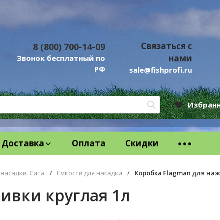
Связаться с
8 (800) 700-14-09
нами
Звонок бесплатный по
РФ
sale@fishprofi.ru
Избран
Доставка
Оплата
Скидки
 насадки. Сита
/
Емкости для насадки
/
Коробка Flagman для наж
ивки круглая 1л