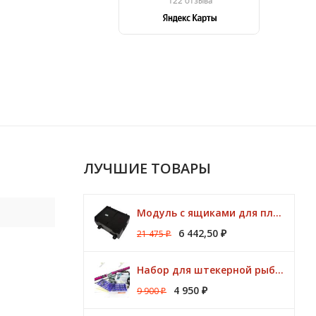
ЛУЧШИЕ ТОВАРЫ
Модуль с ящиками для платформ Preston ONBOX
6 442,50
21 475
₽
₽
Набор для штекерной рыбалки CLUB KORUM PINK Поплавок (удилище 7м, аксессуары)
4 950
9 900
₽
₽