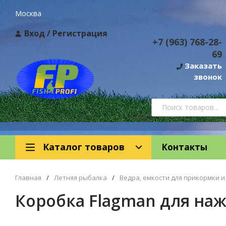
Москва
Вход
/
Регистрация
+7 (963) 768-28-
69
Заказать
звонок
Каталог товаров
Контакты
Главная
/
Летняя рыбалка
/
Ведра, емкости для прикормки и
Коробка Flagman для наж