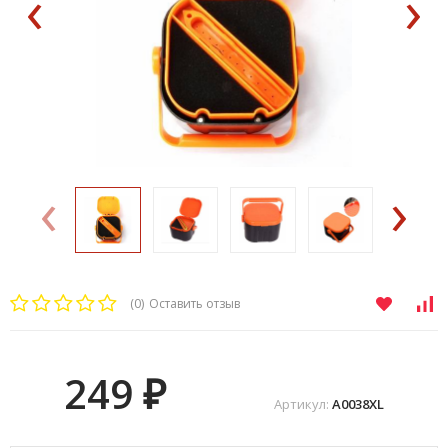
‹
›
‹
›
(0)
Оставить отзыв
249
₽
Артикул:
A0038XL