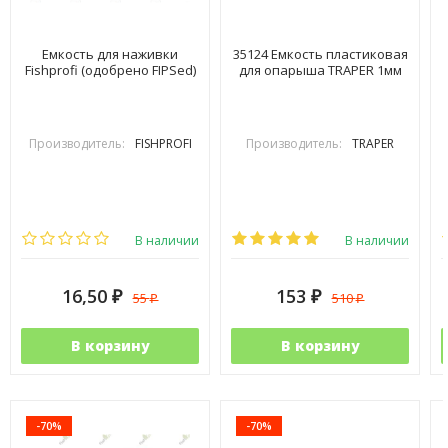
Емкость для наживки
35124 Емкость пластиковая
Fishprofi (одобрено FIPSed)
для опарыша TRAPER 1мм
Производитель:
FISHPROFI
Производитель:
TRAPER
В наличии
В наличии
16,50
153
55
510
₽
₽
₽
₽
В корзину
В корзину
-70%
-70%