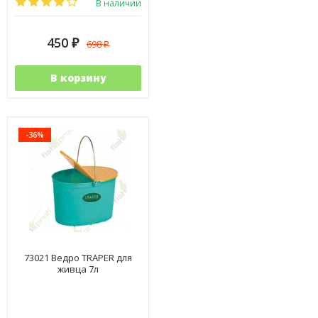
В наличии
450
698
₽
₽
В корзину
-36%
73021 Ведро TRAPER для
живца 7л