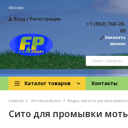
Москва
Вход
/
Регистрация
+7 (963) 768-28-
69
Заказать
звонок
Каталог товаров
Контакты
Главная
/
Летняя рыбалка
/
Ведра, емкости для прикормки и
Сито для промывки мотыля