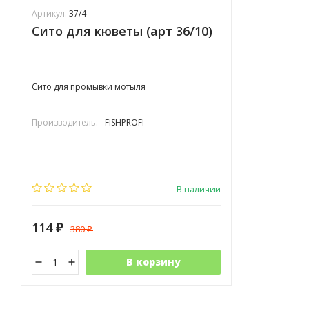
Артикул:
37/4
Сито для кюветы (арт 36/10)
Сито для промывки мотыля
Производитель:
FISHPROFI
В наличии
114
380
₽
₽
В корзину