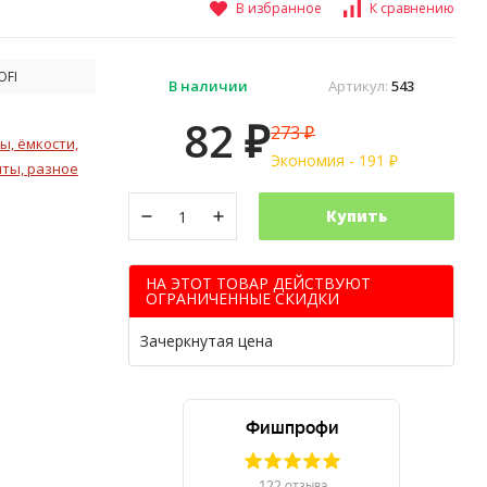
В избранное
К сравнению
OFI
В наличии
Артикул:
543
82
273
₽
₽
ы, ёмкости,
Экономия -
191
₽
нты, разное
Купить
НА ЭТОТ ТОВАР ДЕЙСТВУЮТ
ОГРАНИЧЕННЫЕ СКИДКИ
Зачеркнутая цена