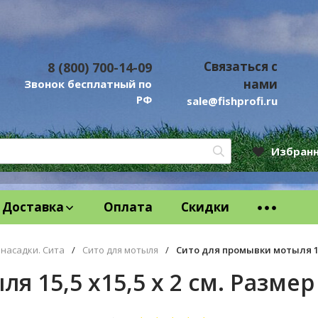
Связаться с
8 (800) 700-14-09
нами
Звонок бесплатный по
РФ
sale@fishprofi.ru
Избран
Доставка
Оплата
Скидки
 насадки. Сита
/
Сито для мотыля
/
Сито для промывки мотыля 15,5
 15,5 х15,5 х 2 см. Размер 