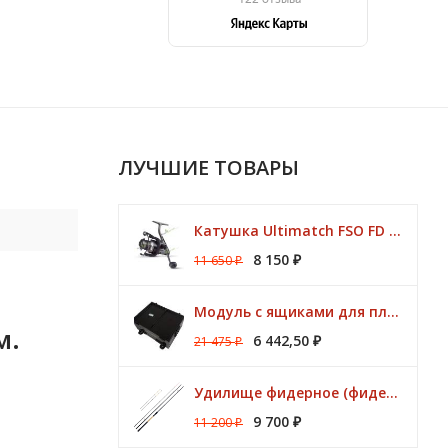
ЛУЧШИЕ ТОВАРЫ
Катушка Ultimatch FSO FD 835 8 подшипников 5,1:1 Browning
8 150
11 650
₽
₽
Модуль с ящиками для платформ Preston ONBOX
м.
6 442,50
21 475
₽
₽
Удилище фидерное (фидер) ZEMEX (Земекс) IRON FLAT METHOD FEEDER 13" до 140,0 гр
9 700
11 200
₽
₽