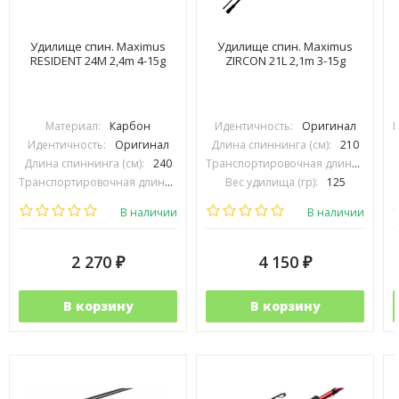
Удилище спин. Maximus
Удилище спин. Maximus
RESIDENT 24M 2,4m 4-15g
ZIRCON 21L 2,1m 3-15g
Материал:
Карбон
Идентичность:
Оригинал
П
Идентичность:
Оригинал
Длина спиннинга (см):
210
Длина спиннинга (см):
240
Транспортировочная длина (см):
1
Транспортировочная длина (см):
120
Вес удилища (гр):
125
Вес удилища (гр):
159
Тест (гр):
3-15
В наличии
В наличии
2 270
4 150
₽
₽
В корзину
В корзину