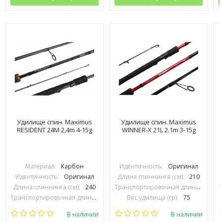
Удилище спин. Maximus
Удилище спин. Maximus
RESIDENT 24M 2,4m 4-15g
WINNER-X 21L 2.1m 3-15g
Материал:
Карбон
Идентичность:
Оригинал
Идентичность:
Оригинал
Длина спиннинга (см):
210
Длина спиннинга (см):
240
Транспортировочная длина (см):
1
Транспортировочная длина (см):
120
Вес удилища (гр):
75
Вес удилища (гр):
159
Тест (гр):
3-15
В наличии
В наличии