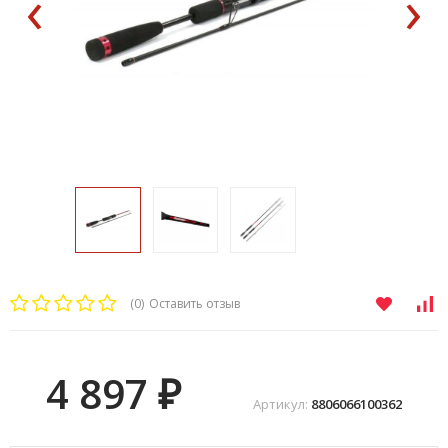
‹
›
(0)
Оставить отзыв
4 897
₽
Артикул:
8806066100362