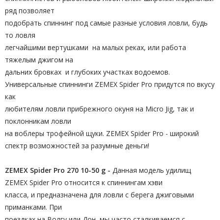
ряд позволяет
подобрать спиннинг под самые разные условия ловли, будь
то ловля
легчайшими вертушками на малых реках, или работа
тяжелым джигом на
дальних бровках и глубоких участках водоемов.
Универсальные спиннинги ZEMEX Spider Pro придутся по вкусу
как
любителям ловли прибрежного окуня на Micro Jig, так и
поклонникам ловли
на воблеры трофейной щуки. ZEMEX Spider Pro - широкий
спектр возможностей за разумные деньги!
ZEMEX Spider Pro 270 10-50 g -
Данная модель удилищ
ZEMEX Spider Pro относится к спиннингам хэви
класса, и предназначена для ловли с берега джиговыми
приманками. При
поездках на Волгу или Дон, мы часто сталкиваемся с