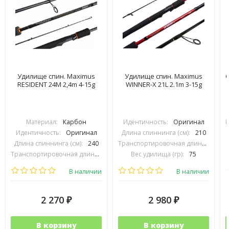
Удилище спин. Maximus
Удилище спин. Maximus
С
RESIDENT 24M 2,4m 4-15g
WINNER-X 21L 2.1m 3-15g
Материал:
Карбон
Идентичность:
Оригинал
П
Идентичность:
Оригинал
Длина спиннинга (см):
210
Длина спиннинга (см):
240
Транспортировочная длина (см):
1
Транспортировочная длина (см):
120
Вес удилища (гр):
75
Вес удилища (гр):
159
Тест (гр):
3-15
В наличии
В наличии
2 270
2 980
₽
₽
В корзину
В корзину