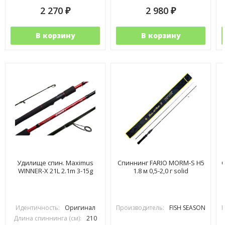
2 270
2 980
₽
₽
В корзину
В корзину
Удилище спин. Maximus
Спиннинг FARIO MORM-S H5
С
WINNER-X 21L 2.1m 3-15g
1.8 м 0,5-2,0 г solid
Идентичность:
Оригинал
Производитель:
FISH SEASON
П
Длина спиннинга (см):
210