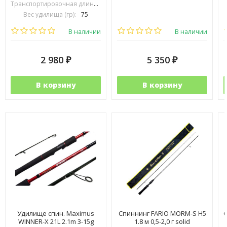
Транспортировочная длина (см):
105
Вес удилища (гр):
75
Тест (гр):
3-15
В наличии
В наличии
2 980
5 350
₽
₽
В корзину
В корзину
Удилище спин. Maximus
Спиннинг FARIO MORM-S H5
С
WINNER-X 21L 2.1m 3-15g
1.8 м 0,5-2,0 г solid