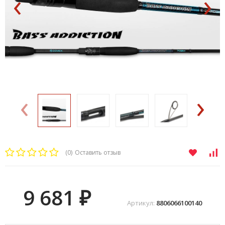
‹
›
‹
›
(0)
Оставить отзыв
9 681
₽
Артикул:
8806066100140