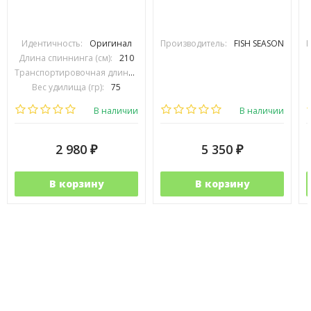
Идентичность:
Оригинал
Производитель:
FISH SEASON
П
Длина спиннинга (см):
210
Транспортировочная длина (см):
105
Вес удилища (гр):
75
Тест (гр):
3-15
В наличии
В наличии
2 980
5 350
₽
₽
В корзину
В корзину