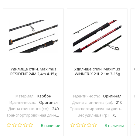
Удилище спин. Maximus
Удилище спин. Maximus
С
RESIDENT 24M 2,4m 4-15g
WINNER-X 21L 2.1m 3-15g
Материал:
Карбон
Идентичность:
Оригинал
П
Идентичность:
Оригинал
Длина спиннинга (см):
210
Длина спиннинга (см):
240
Транспортировочная длина (см):
1
Транспортировочная длина (см):
120
Вес удилища (гр):
75
Вес удилища (гр):
159
Тест (гр):
3-15
В наличии
В наличии