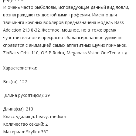
И очень часто рыболовы, исповедующие данный вид ловли,
вознаграждаются достойными трофеями. Именно для
твичиннга крупных воблеров предназначена модель Bass
Addiction 213 8-32. Жесткое, мощное, но в тоже время
чувствительное и прекрасно сбалансированное удилище
справится с анимацией самых аппетитных щучих приманок.
ZipBaits Orbit 110, O.S.P Rudra, Megabass Vision OneTen и т.д.
Характеристики:
Вес(гр)
:
127
Длина рукояти(см)
:
39
Длина(см)
:
213
Класс удилища
:
heavy
,
medium
Количество секций
:
2
Материал
:
Skyflex 36T