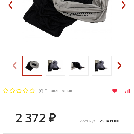
‹
›
‹
›
(0)
Оставить отзыв
2 372
₽
Артикул:
FZ50409300