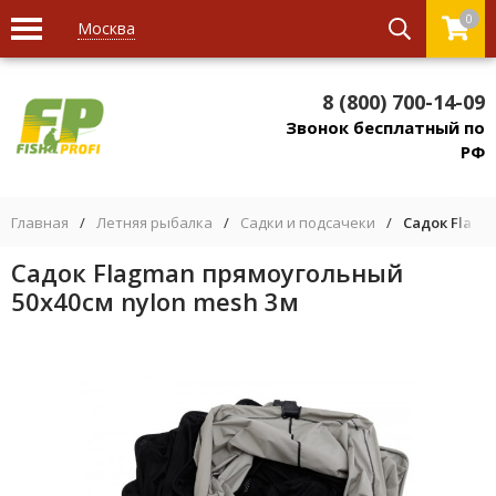
0
Москва
8 (800) 700-14-09
Звонок бесплатный по
РФ
Главная
/
Летняя рыбалка
/
Садки и подсачеки
/
Садок Flagm
Садок Flagman прямоугольный
50x40см nylon mesh 3м