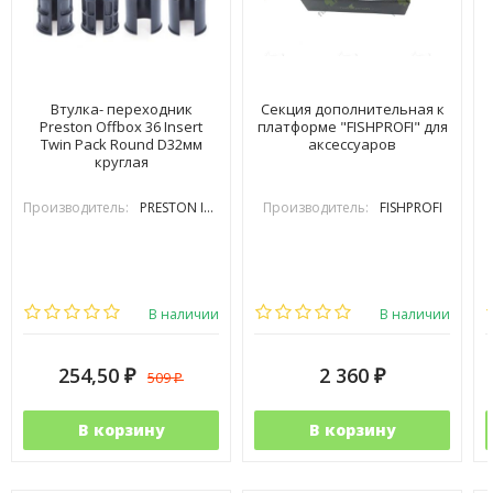
Втулка- переходник
Секция дополнительная к
Preston Offbox 36 Insert
платформе "FISHPROFI" для
Twin Pack Round D32мм
аксессуаров
круглая
Производитель:
PRESTON INOVATIONS
Производитель:
FISHPROFI
В наличии
В наличии
254,50
2 360
509
₽
₽
₽
В корзину
В корзину