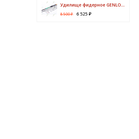
Удилище фидерное GENLOG HONESTY HEAVY 3,80 м. до 140 гр.
6 525
8 500
₽
₽