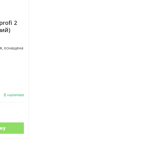
rofi 2
ний)
я, оснащена
В наличии
ну