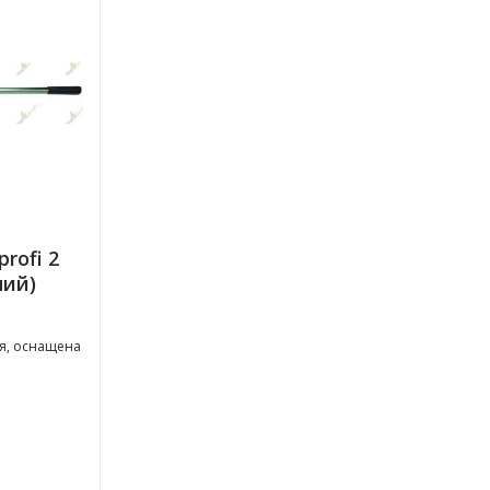
rofi 2
ний)
я, оснащена