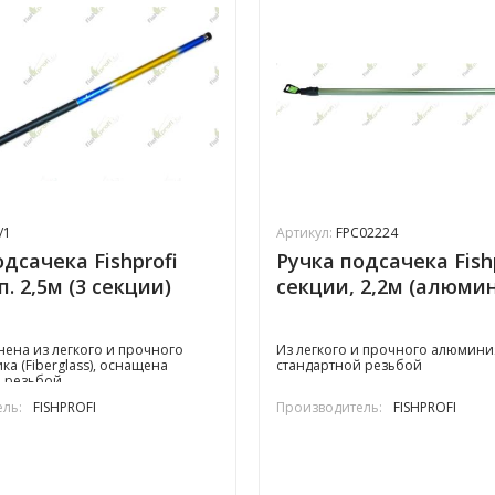
/1
Артикул:
FPC02224
дсачека Fishprofi
Ручка подсачека Fishp
. 2,5м (3 секции)
секции, 2,2м (алюми
нена из легкого и прочного
Из легкого и прочного алюмини
ка (Fiberglass), оснащена
стандартной резьбой
 резьбой.
ль:
FISHPROFI
Производитель:
FISHPROFI