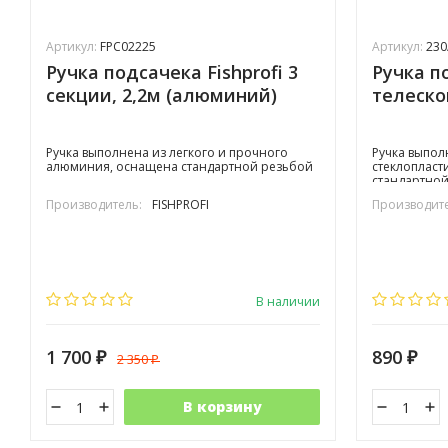
Артикул:
FPC02225
Артикул:
230
Ручка подсачека Fishprofi 3
Ручка по
секции, 2,2м (алюминий)
телескоп
Ручка выполнена из легкого и прочного
Ручка выпол
алюминия, оснащена стандартной резьбой
стеклопласти
стандартной
Производитель:
FISHPROFI
Производите
В наличии
1 700
890
2 350
₽
₽
₽
В корзину