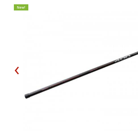
New!
‹