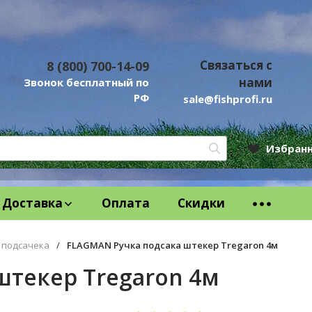
Связаться с
8 (800) 700-14-09
нами
Звонок бесплатный по
РФ
sale@fishprofi.ru
Избран
Доставка
Оплата
Скидки
 подсачека
/
FLAGMAN Ручка подсака штекер Tregaron 4м
штекер Tregaron 4м