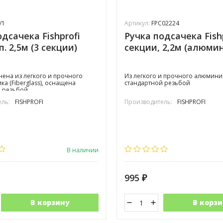
/1
Артикул:
FPC02224
дсачека Fishprofi
Ручка подсачека Fishp
. 2,5м (3 секции)
секции, 2,2м (алюми
нена из легкого и прочного
Из легкого и прочного алюмини
ка (Fiberglass), оснащена
стандартной резьбой
 резьбой.
ль:
FISHPROFI
Производитель:
FISHPROFI
В наличии
995
₽
В корзину
В корзи