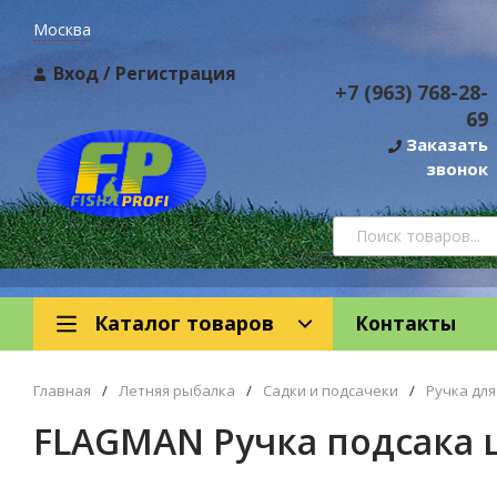
Москва
Вход
/
Регистрация
+7 (963) 768-28-
69
Заказать
звонок
Каталог товаров
Контакты
Главная
/
Летняя рыбалка
/
Садки и подсачеки
/
Ручка для
FLAGMAN Ручка подсака 