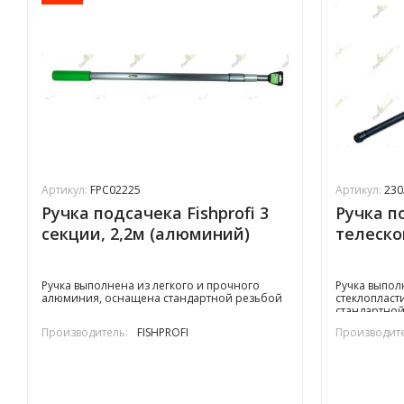
Артикул:
FPC02225
Артикул:
230
Ручка подсачека Fishprofi 3
Ручка по
секции, 2,2м (алюминий)
телескоп
Ручка выполнена из легкого и прочного
Ручка выпол
алюминия, оснащена стандартной резьбой
стеклопласти
стандартной
Производитель:
FISHPROFI
Производите