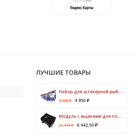
ЛУЧШИЕ ТОВАРЫ
Набор для штекерной рыбалки CLUB KORUM PINK Поплавок (удилище 7м, аксессуары)
4 950
9 900
₽
₽
Модуль с ящиками для платформ Preston ONBOX
6 442,50
21 475
₽
₽