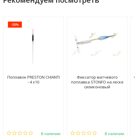
-50%
Поплавок PRESTON CHIANTI
Фиксатор матчевого
С
- 4 x10
поплавка STONFO на леске
силиконовый
В наличии
В наличии