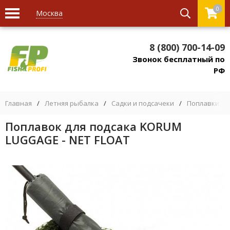
0
Москва
8 (800) 700-14-09
Звонок бесплатный по
РФ
Главная
/
Летняя рыбалка
/
Садки и подсачеки
/
Поплавки дл
Поплавок для подсака KORUM
LUGGAGE - NET FLOAT