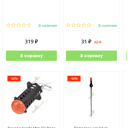
В наличии
В наличии
319
31
62
₽
₽
₽
В корзину
В корзину
-50%
-50%
Ракета Korda Mini Skyliner
Поплавок Liri 0,6 гр.