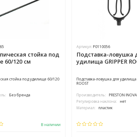
65
Артикул:
P0110056
пическая стойка под
Подставка-ловушка 
 60/120 см
удилища GRIPPER R
ская стойка под удилище 60/120
Подставка-ловушка для удилища
ROOST
ль:
Без бренда
Производитель:
PRESTON INOVA
Регулировка наклона:
нет
Материал:
пластик
В наличии