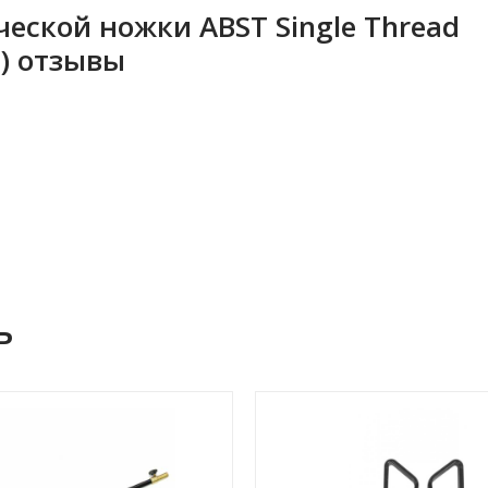
еской ножки ABST Single Thread
) отзывы
ь