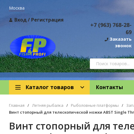
Москва
Вход
/
Регистрация
+7 (963) 768-28-
69
Заказать
звонок
Каталог товаров
Контакты
Главная
/
Летняя рыбалка
/
Рыболовные платформы
/
Зап
Винт стопорный для телескопической ножки ABST Single Thr
Винт стопорный для теле