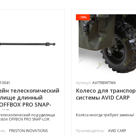
-70%
10041
Артикул:
AV/TRBWTWA
ейн телескопический
Колесо для транспо
илище длинный
системы AVID CARP
 OFFBOX PRO SNAP-
/97
телескопический под удилище
Колёса иногда требуют замены!
ston OFFBOX PRO SNAP-LOK
ль:
PRESTON INOVATIONS
Производитель:
AVID CARP