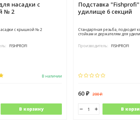
для насадки с
Подставка "Fishprofi
й № 2
удилище 6 секций
насадки с крышкой № 2
Стандартная резьба, подходит к
стойкам и держателям для удил
ль:
FISHPROFI
Производитель:
FISHPROFI
В наличии
60
200
₽
₽
В корзину
В корзи