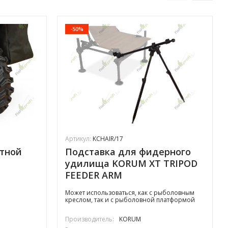
-50%
Артикул:
KCHAIR/17
ртной
Подставка для фидерного
удилища KORUM XT TRIPOD
FEEDER ARM
телескопическая
Может использоваться, как с рыболовным
креслом, так и с рыболовной платформой
Производитель:
KORUM