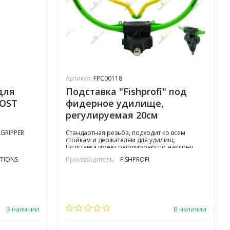
Артикул:
FPC00118
для
Подставка "Fishprofi" под
OOST
фидерное удилище,
регулируемая 20см
 GRIPPER
Стандартная резьба, подходит ко всем
стойкам и держателям для удилищ.
Подставка имеет регулировку по наклону.
TIONS
Производитель:
FISHPROFI
В наличии
В наличии