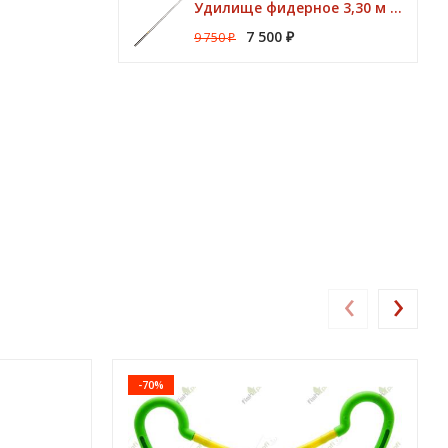
Удилище фидерное 3,30 м CK Method Feeder 60 гр / 3 - 10 lbs Browning
7 500
9 750
₽
₽
‹
›
-70%