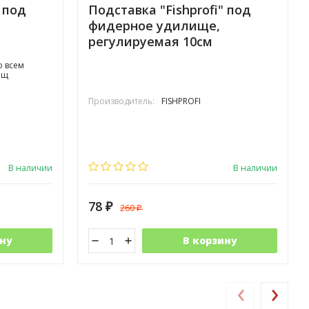
" под
Подставка "Fishprofi" под
фидерное удилище,
регулируемая 10см
о всем
ищ
Производитель:
FISHPROFI
В наличии
В наличии
78
260
₽
₽
ну
В корзину
‹
›