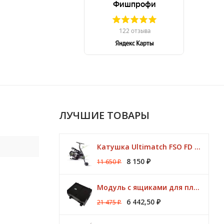
ЛУЧШИЕ ТОВАРЫ
Катушка Ultimatch FSO FD 835 8 подшипников 5,1:1 Browning
8 150
11 650
₽
₽
Модуль с ящиками для платформ Preston ONBOX
6 442,50
21 475
₽
₽