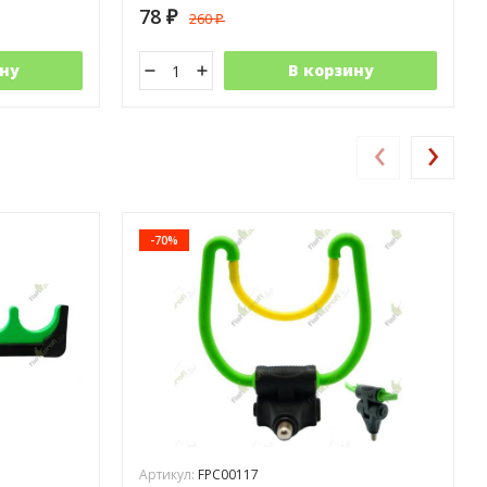
78
260
₽
₽
ну
В корзину
‹
›
-70%
Артикул:
FPC00117