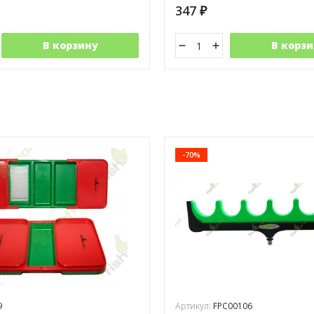
347
₽
В корзину
В корзи
-70%
9
Артикул:
FPC00106