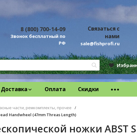
Связаться с
8 (800) 700-14-09
нами
Звонок бесплатный по
РФ
sale@fishprofi.ru
Избран
Доставка
Оплата
Скидки
асные части, ремкомплекты, прочее
/
ead Handwheel (47mm Threas Length)
скопической ножки ABST Si