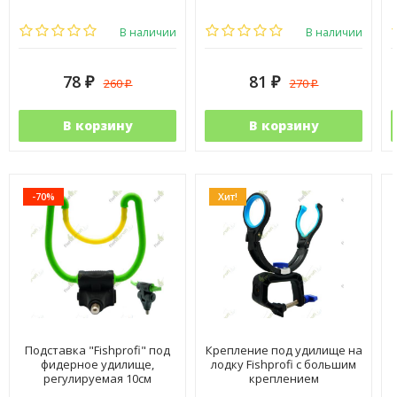
В
В наличии
В наличии
78
81
260
270
₽
₽
₽
₽
В корзину
В корзину
-70%
Хит!
Подставка "Fishprofi" под
Крепление под удилище на
фидерное удилище,
лодку Fishprofi с большим
регулируемая 10см
креплением