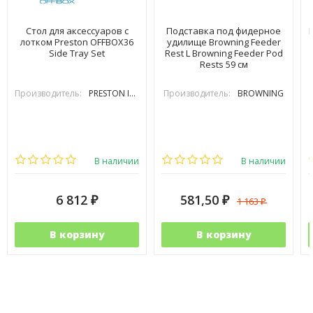
Стол для аксессуаров с
Подставка под фидерное
лотком Preston OFFBOX36
удилище Browning Feeder
Side Tray Set
Rest L Browning Feeder Pod
Rests 59 см
Производитель:
PRESTON INOVATIONS
Производитель:
BROWNING
В наличии
В наличии
6 812
581,50
1 163
₽
₽
₽
В корзину
В корзину