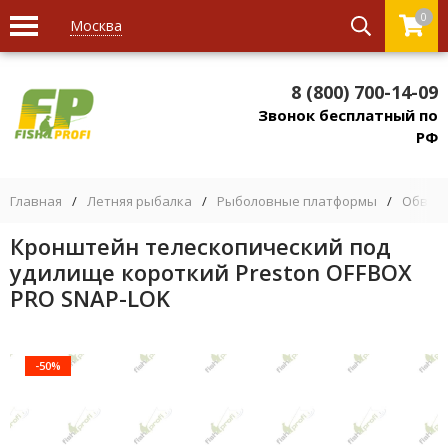
0
Москва
8 (800) 700-14-09
Звонок бесплатный по
РФ
Главная
/
Летняя рыбалка
/
Рыболовные платформы
/
Обвес 
Кронштейн телескопический под
удилище короткий Preston OFFBOX
PRO SNAP-LOK
-50%