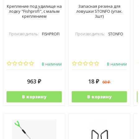
Крепление под удилище на
Запасная резина для
лодку "Fishprofi", с малым
ловушки STONFO (упак.
креплением
3шт)
Производитель:
FISHPROFI
Производитель:
STONFO
В наличии
В наличии
963
18
60
₽
₽
₽
В корзину
В корзину