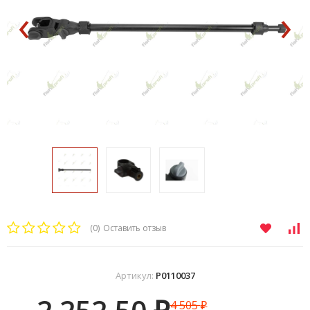
‹
›
(0)
Оставить отзыв
Артикул:
P0110037
4 505
₽