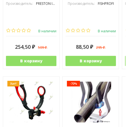
Производитель:
PRESTON INOVATIONS
Производитель:
FISHPROFI
П
В наличии
В наличии
254,50
88,50
509
295
₽
₽
₽
₽
В корзину
В корзину
Хит!
-70%