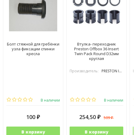
Болт стяжной для гребёнки
Втулка- переходник
узла фиксации спинки
Preston Offbox 36 Insert
кресла
Twin Pack Round D32мм
круглая
Производитель:
PRESTON INOVATIONS
П
В наличии
В наличии
100
254,50
509
₽
₽
₽
В корзину
В корзину