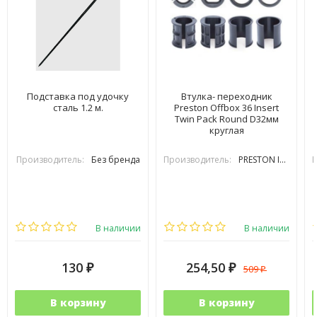
Подставка под удочку
Втулка- переходник
сталь 1.2 м.
Preston Offbox 36 Insert
Twin Pack Round D32мм
круглая
Производитель:
Без бренда
Производитель:
PRESTON INOVATIONS
П
В наличии
В наличии
130
254,50
509
₽
₽
₽
В корзину
В корзину