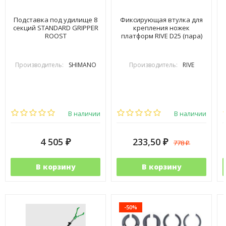
Подставка под удилище 8
Фиксирующая втулка для
секций STANDARD GRIPPER
крепления ножек
ROOST
платформ RIVE D25 (пара)
Производитель:
SHIMANO
Производитель:
RIVE
В наличии
В наличии
4 505
233,50
778
₽
₽
₽
В корзину
В корзину
-50%