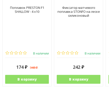
Поплавок PRESTON F1
Фиксатор матчевого
SHALLOW - 4 x10
поплавка STONFO на леске
силиконовый
В наличии
В наличии
174
242
348
₽
₽
₽
В корзину
В корзину