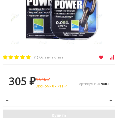
(1)
Оставить отзыв
305
1 016
₽
₽
Артикул:
P0270013
Экономия -
711
₽
Купить