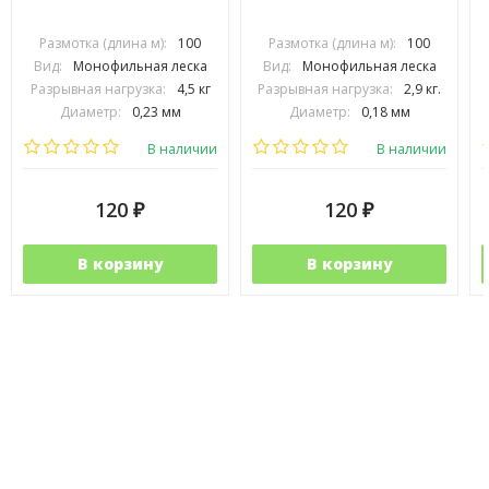
Размотка (длина м):
100
Размотка (длина м):
100
Вид:
Монофильная леска
Вид:
Монофильная леска
Разрывная нагрузка:
4,5 кг
Разрывная нагрузка:
2,9 кг.
Диаметр:
0,23 мм
Диаметр:
0,18 мм
Выберите цвет:
Выберите цвет:
В наличии
В наличии
120
120
₽
₽
В корзину
В корзину