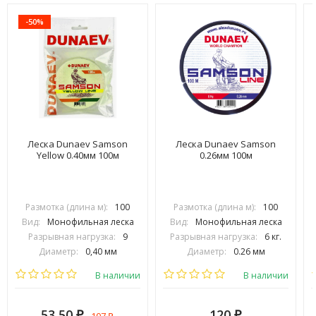
-50%
Леска Dunaev Samson
Леска Dunaev Samson
Yellow 0.40мм 100м
0.26мм 100м
Размотка (длина м):
100
Размотка (длина м):
100
Вид:
Монофильная леска
Вид:
Монофильная леска
Разрывная нагрузка:
9
Разрывная нагрузка:
6 кг.
Диаметр:
0,40 мм
Диаметр:
0.26 мм
Выберите цвет:
Выберите цвет:
В наличии
В наличии
53,50
120
₽
₽