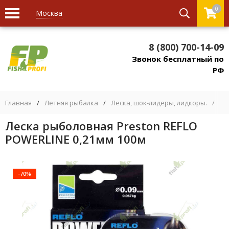
0
Москва
8 (800) 700-14-09
Звонок бесплатный по
РФ
Главная
/
Летняя рыбалка
/
Леска, шок-лидеры, лидкоры.
/
Мо
Леска рыболовная Preston REFLO
POWERLINE 0,21мм 100м
-70%