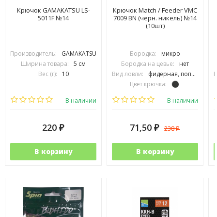
Крючок GAMAKATSU LS-
Крючок Match / Feeder VMC
5011F №14
7009 BN (черн. никель) №14
(10шт)
Производитель:
GAMAKATSU
Бородка:
микро
Ширина товара:
5 см
Бородка на цевье:
нет
Вес (г):
10
Вид ловли:
фидерная, поплавочная
В
Цвет крючка:
Тип крючка:
одинарный
В наличии
В наличии
220
71,50
238
₽
₽
₽
В корзину
В корзину