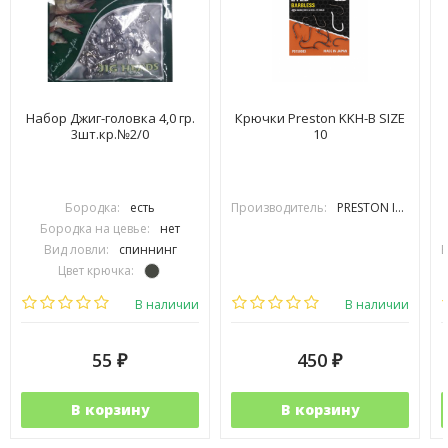
Набор Джиг-головка 4,0 гр.
Крючки Preston KKH-B SIZE
3шт.кр.№2/0
10
Бородка:
есть
Производитель:
PRESTON INOVATIONS
Бородка на цевье:
нет
Вид ловли:
спиннинг
В
Цвет крючка:
Тип крючка:
одинарный
В наличии
В наличии
55
450
₽
₽
В корзину
В корзину