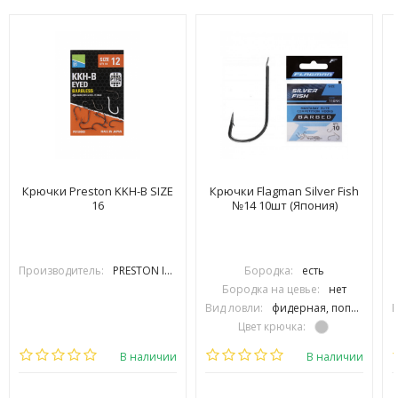
Крючки Preston KKH-B SIZE
Крючки Flagman Silver Fish
16
№14 10шт (Япония)
Производитель:
PRESTON INOVATIONS
Бородка:
есть
Бородка на цевье:
нет
Вид ловли:
фидерная, поплавочная
В
Цвет крючка:
Тип крючка:
одинарный
В наличии
В наличии