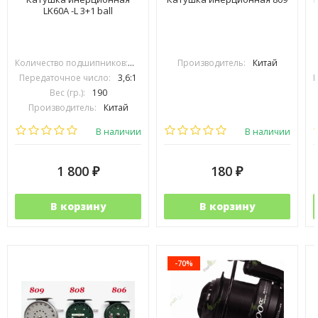
LK60A -L 3+1 ball
Количество подшипников:
3+1
Производитель:
Китай
Передаточное число:
3,6:1
П
Вес (гр.):
190
Производитель:
Китай
В наличии
В наличии
1 800
180
₽
₽
В корзину
В корзину
-70%