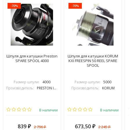
-70%
-70%
Шпуля для катушки Preston
Шпуля для катушки KORUM
SPARE SPOOL 4000
KXI FREESPIN 50 REEL SPARE
SPOOL
Размер шпули:
4000
Размер шпули:
5000
Производитель:
PRESTON INOVATIONS
Производитель:
KORUM
В наличии
В наличии
839
673,50
2 796
2 245
₽
₽
₽
₽