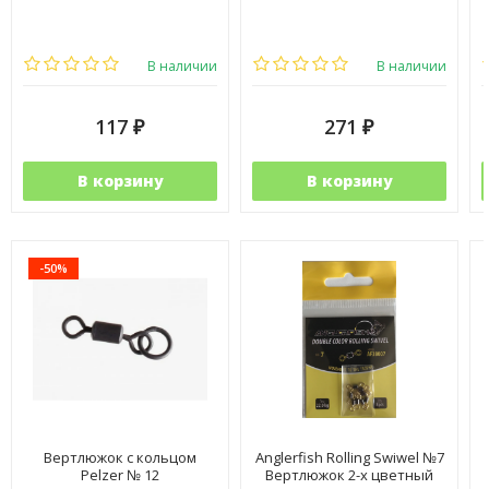
В наличии
В наличии
117
271
₽
₽
В корзину
В корзину
-50%
Вертлюжок с кольцом
Anglerfish Rolling Swiwel №7
Pelzer № 12
Вертлюжок 2-х цветный