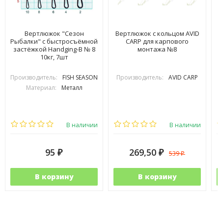
Вертлюжок "Сезон
Вертлюжок с кольцом AVID
Рыбалки" с быстросъёмной
CARP для карпового
застёжкой Handging-B № 8
монтажа №8
10кг, 7шт
Производитель:
FISH SEASON
Производитель:
AVID CARP
Материал:
Металл
В наличии
В наличии
95
269,50
539
₽
₽
₽
В корзину
В корзину