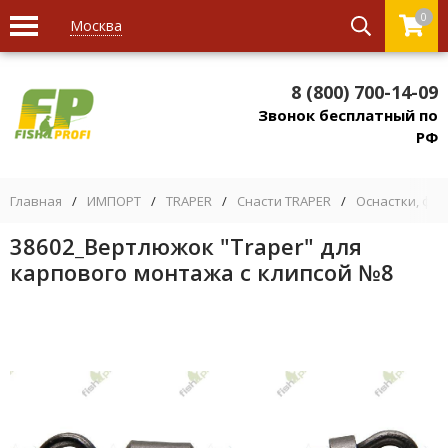
0
Москва
8 (800) 700-14-09
Звонок бесплатный по
РФ
Главная
/
ИМПОРТ
/
TRAPER
/
Снасти TRAPER
/
Оснастки, фу
38602_Вертлюжок "Traper" для
карпового монтажа с клипсой №8