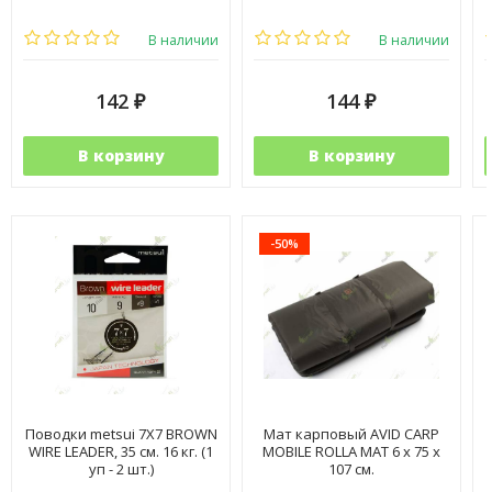
В наличии
В наличии
142
144
₽
₽
В корзину
В корзину
-50%
Поводки metsui 7X7 BROWN
Мат карповый AVID CARP
WIRE LEADER, 35 см. 16 кг. (1
MOBILE ROLLA MAT 6 х 75 х
уп - 2 шт.)
107 см.