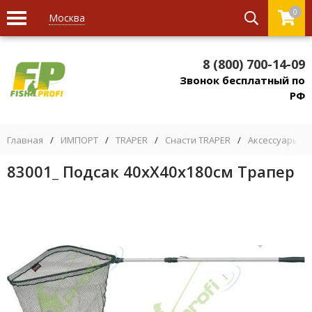
0
Москва
8 (800) 700-14-09
Звонок бесплатный по
РФ
Главная
/
ИМПОРТ
/
TRAPER
/
Снасти TRAPER
/
Аксессуары, р
83001_ Подсак 40хХ40х180см Трапер