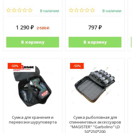
В наличии
В наличии
1 290
797
2 580
₽
₽
₽
В корзину
В корзину
-50%
-50%
Сумка для хранения и
Сумка рыболовная для
перевозки шуруповерта
спиннинговых аксессуаров
"MAGISTER" "Garbolino" LD
50*250*200