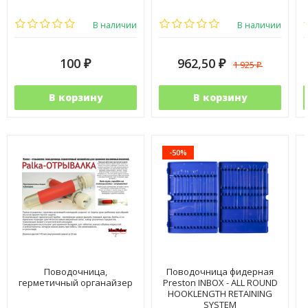
В наличии
В наличии
100
962,50
1 925
₽
₽
₽
В корзину
В корзину
-50%
Поводочница,
Поводочница фидерная
герметичный органайзер
Preston INBOX - ALL ROUND
HOOKLENGTH RETAINING
SYSTEM