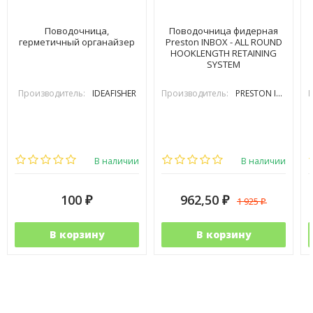
Поводочница,
Поводочница фидерная
герметичный органайзер
Preston INBOX - ALL ROUND
HOOKLENGTH RETAINING
SYSTEM
Производитель:
IDEAFISHER
Производитель:
PRESTON INOVATIONS
П
В наличии
В наличии
100
962,50
1 925
₽
₽
₽
В корзину
В корзину