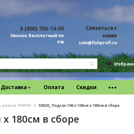
Связаться с
8 (800) 700-14-09
нами
Звонок бесплатный по
РФ
sale@fishprofi.ru
Избран
Доставка
Оплата
Скидки
, разное TRAPER
/
50020_ Подсак 106 х 106см х 180см в сборе
 х 180см в сборе