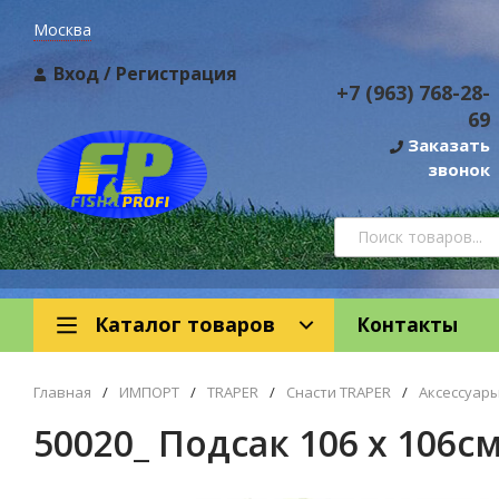
Москва
Вход
/
Регистрация
+7 (963) 768-28-
69
Заказать
звонок
Каталог товаров
Контакты
Главная
/
ИМПОРТ
/
TRAPER
/
Снасти TRAPER
/
Аксессуары
50020_ Подсак 106 х 106см