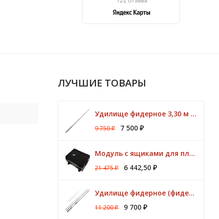
ЛУЧШИЕ ТОВАРЫ
Удилище фидерное 3,30 м CK Method Feeder 60 гр / 3 - 10 lbs Browning
7 500
9 750
₽
₽
Модуль с ящиками для платформ Preston ONBOX
6 442,50
21 475
₽
₽
Удилище фидерное (фидер) ZEMEX (Земекс) IRON FLAT METHOD FEEDER 13" до 140,0 гр
9 700
11 200
₽
₽