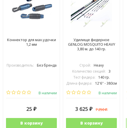
Коннектор для мах.удочки
Удилище фидерное
1,2 мм
GENLOG MOSQUITO HEAVY
3,80 м. до 140 гр.
Производитель:
Без бренда
Строй:
Heavy
Количество секций:
3
Тест фидера:
140 гр.
Длина фидера:
12'6'' - 380см
Вес удилища (гр):
380
В наличии
В наличии
25
3 625
7 250
₽
₽
₽
В корзину
В корзину