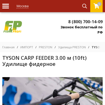
0
Москва
8 (800) 700-14-09
Звонок бесплатный по
РФ
Главная
/
ИМПОРТ
/
PRESTON
/
Удилища PRESTON
/
TYSON C
TYSON CARP FEEDER 3.00 м (10ft)
Удилище фидерное