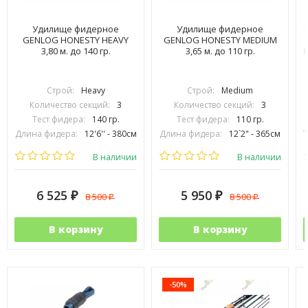
Удилище фидерное
Удилище фидерное
GENLOG HONESTY HEAVY
GENLOG HONESTY MEDIUM
3,80 м. до 140 гр.
3,65 м. до 110 гр.
Строй:
Heavy
Строй:
Medium
Количество секций:
3
Количество секций:
3
Тест фидера:
140 гр.
Тест фидера:
110 гр.
Длина фидера:
12'6'' - 380см
Длина фидера:
12`2" - 365cм
Вес удилища (гр):
340
Вес удилища (гр):
260
В наличии
В наличии
6 525
5 950
8 500
8 500
₽
₽
₽
₽
В корзину
В корзину
-50%