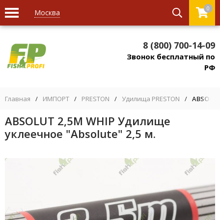
0
Москва
8 (800) 700-14-09
Звонок бесплатный по
РФ
Главная
/
ИМПОРТ
/
PRESTON
/
Удилища PRESTON
/
ABSOLUT
ABSOLUT 2,5M WHIP Удилище
уклеечное "Absolute" 2,5 м.