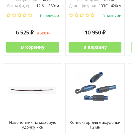
Длина фидера:
12'6'' - 380см
Длина фидера:
13'8'' - 420см
Вес удилища (гр):
340
Вес удилища (гр):
485
В наличии
В наличии
6 525
10 950
8 500
₽
₽
₽
В корзину
В корзину
Наконечник на маховую
Коннектор для мах.удочки
удочку 7 см
1,2 мм