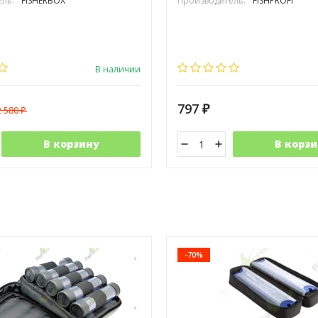
ль:
FISHERBOX
Производитель:
FISHPROFI
В наличии
797
2 580
₽
₽
В корзину
В корзи
-70%