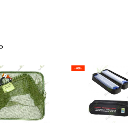
ь
-70%