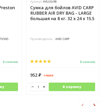
Артикул:
AVLUG/48
Preston
Сумка для бойлов AVID CARP
RUBBER AIR DRY BAG - LARGE
большая на 8 кг. 32 х 24 х 15.5
см.
TIONS
Производитель:
AVID CARP
В наличии
В наличии
952
1 904
₽
₽
ну
В корзину
‹
›