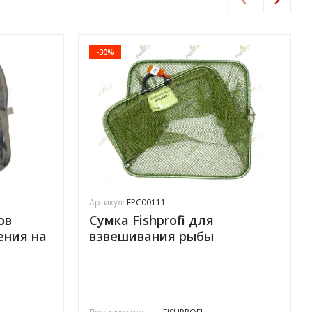
-30%
Артикул:
FPC00111
ов
Сумка Fishprofi для
ления на
взвешивания рыбы