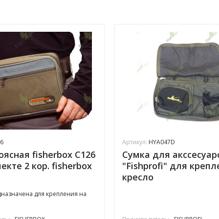
6
Артикул:
HYA047D
оясная fisherbox C126
Сумка для акссесуар
екте 2 кор. fisherbox
"Fishprofi" для креп
кресло
назначена для крепления на