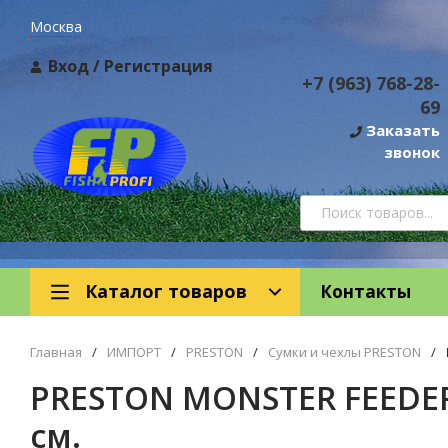
Москва
Вход
/
Регистрация
+7 (963) 768-28-
69
Заказать
звонок
Каталог товаров
Контакты
Главная
/
ИМПОРТ
/
PRESTON
/
Сумки и чехлы PRESTON
/
PRESTON MONSTER FEEDER 
см.