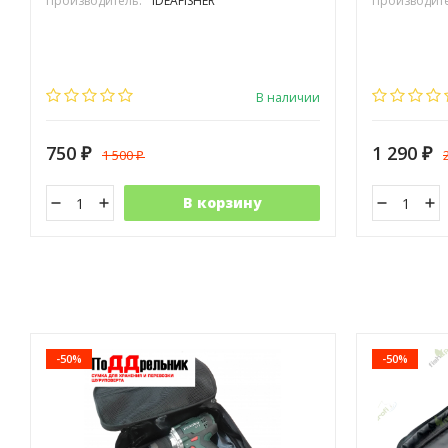
Производитель:
IDEAFISHER
Производите
В наличии
750
1 290
1 500
₽
₽
₽
В корзину
-50%
-50%