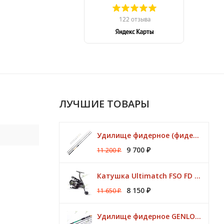
ЛУЧШИЕ ТОВАРЫ
Удилище фидерное (фидер) ZEMEX (Земекс) IRON FLAT METHOD FEEDER 13" до 140,0 гр
9 700
11 200
₽
₽
Катушка Ultimatch FSO FD 835 8 подшипников 5,1:1 Browning
8 150
11 650
₽
₽
Удилище фидерное GENLOG HONESTY HEAVY 3,80 м. до 140 гр.