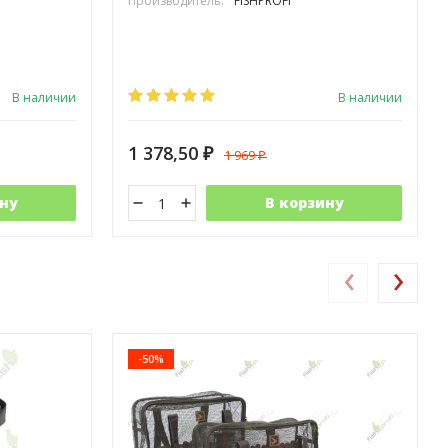
Производитель:
FISHPROFI
В наличии
В наличии
1 378,50
1 969
₽
₽
ну
В корзину
‹
›
-50%