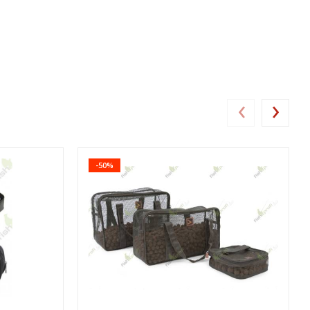
‹
›
-50%