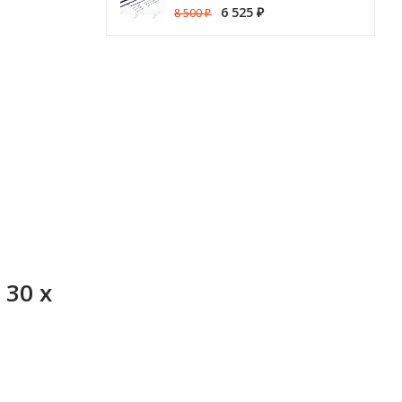
6 525
8 500
₽
₽
30 х