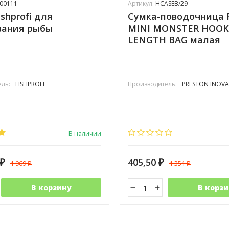
00111
Артикул:
HCASEB/29
shprofi для
Сумка-поводочница 
вания рыбы
MINI MONSTER HOOK
LENGTH BAG малая
ль:
FISHPROFI
Производитель:
PRESTON INOVA
В наличии
405,50
1 969
1 351
₽
₽
₽
₽
В корзину
В корзи