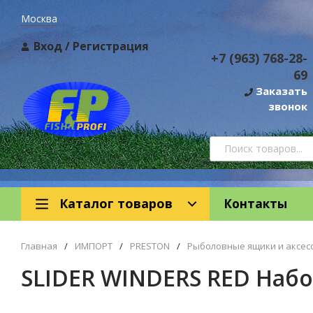
Москва
Вход
/
Регистрация
+7 (963) 768-28-
69
Заказать
звонок
Каталог товаров
Контакты
Главная
/
ИМПОРТ
/
PRESTON
/
Рыболовные ящики и аксес
SLIDER WINDERS RED Набо