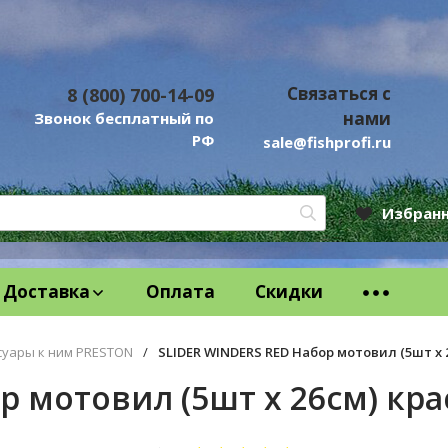
Связаться с
8 (800) 700-14-09
нами
Звонок бесплатный по
РФ
sale@fishprofi.ru
Избран
Доставка
Оплата
Скидки
суары к ним PRESTON
/
SLIDER WINDERS RED Набор мотовил (5шт x 
р мотовил (5шт x 26см) кр