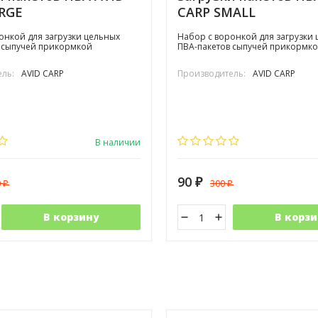
RGE
CARP SMALL
онкой для загрузки цельных
Набор с воронкой для загрузки
 сыпучей прикормкой
ПВА-пакетов сыпучей прикормк
ль:
AVID CARP
Производитель:
AVID CARP
В наличии
90
0
300
₽
₽
₽
В корзину
В корзи