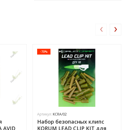
‹
›
-70%
Артикул:
KCRA/02
я
Набор безопасных клипс
А AVID
KORUM LEAD CLIP KIT для