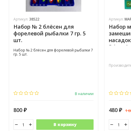
Артикул:
38522
Артикул:
MA
Набор № 2 блёсен для
Набор м
форелевой рыбалки 7 гр. 5
замеши
шт.
насадо
Prime Ar
Набор № 2 блёсен для форелевой рыбалки 7
гр. 5 шт.
Производите
В наличии
800
480
1 
₽
₽
В корзину