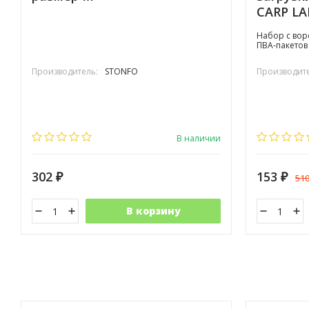
CARP LA
Набор с вор
ПВА-пакетов
Производитель:
STONFO
Производите
В наличии
302
153
51
₽
₽
В корзину