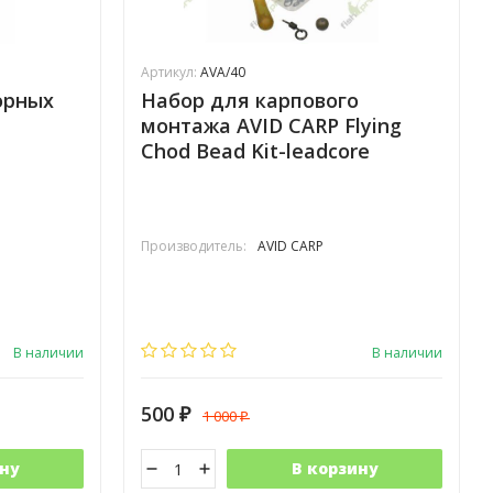
Артикул:
AVA/40
орных
Набор для карпового
монтажа AVID CARP Flying
Chod Bead Kit-leadcore
Производитель:
AVID CARP
В наличии
В наличии
500
1 000
₽
₽
ну
В корзину