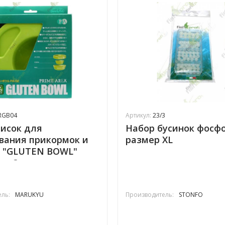
RGB04
Артикул:
23/3
исок для
Набор бусинок фосф
вания прикормок и
размер XL
к "GLUTEN BOWL"
ea 3 шт.
ль:
MARUKYU
Производитель:
STONFO