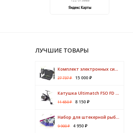
ЛУЧШИЕ ТОВАРЫ
Комплект электронных сигнализаторов TRAPER Prestige 4+1
15 000
27 737
₽
₽
Катушка Ultimatch FSO FD 835 8 подшипников 5,1:1 Browning
8 150
11 650
₽
₽
Набор для штекерной рыбалки CLUB KORUM PINK Поплавок (удилище 7м, аксессуары)
4 950
9 900
₽
₽