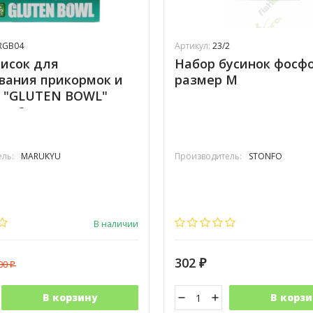
RGB04
Артикул:
23/2
исок для
Набор бусинок фосф
вания прикормок и
размер M
к "GLUTEN BOWL"
ea 3 шт.
ль:
MARUKYU
Производитель:
STONFO
В наличии
302
600
₽
₽
В корзину
В корзи