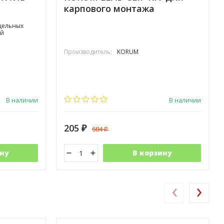
карпового монтажа
 цельных
ой
Производитель:
KORUM
В наличии
В наличии
205
684
₽
₽
ну
В корзину
‹
›