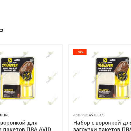
ь
-70%
BLK/L
Артикул:
AVTBLK/S
 воронкой для
Набор с воронкой дл
и пакетов ПВА AVID
загрузки пакетов ПВ