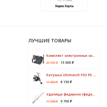
ЛУЧШИЕ ТОВАРЫ
Комплект электронных сигнализаторов TRAPER Prestige 4+1
15 000
27 737
₽
₽
Катушка Ultimatch FSO FD 835 8 подшипников 5,1:1 Browning
8 150
11 650
₽
₽
Удилище фидерное (фидер) ZEMEX (Земекс) IRON FLAT METHOD FEEDER 13" до 140,0 гр
9 700
11 200
₽
₽