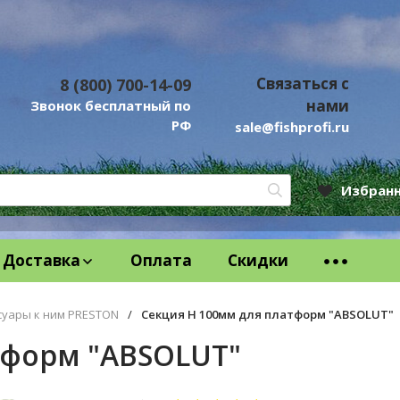
Связаться с
8 (800) 700-14-09
нами
Звонок бесплатный по
РФ
sale@fishprofi.ru
Избран
Доставка
Оплата
Скидки
суары к ним PRESTON
/
Секция Н 100мм для платформ "ABSOLUT"
тформ "ABSOLUT"