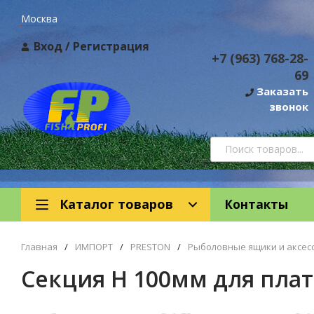
Москва
Вход
/
Регистрация
+7 (963) 768-28-
69
Заказать
звонок
Каталог товаров
Контакты
Главная
/
ИМПОРТ
/
PRESTON
/
Рыболовные ящики и аксес
Секция Н 100мм для пла