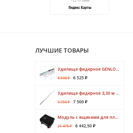
ЛУЧШИЕ ТОВАРЫ
Удилище фидерное GENLOG HONESTY HEAVY 3,80 м. до 140 гр.
6 525
8 500
₽
₽
Удилище фидерное 3,30 м CK Method Feeder 60 гр / 3 - 10 lbs Browning
7 500
9 750
₽
₽
Модуль с ящиками для платформ Preston ONBOX
6 442,50
21 475
₽
₽