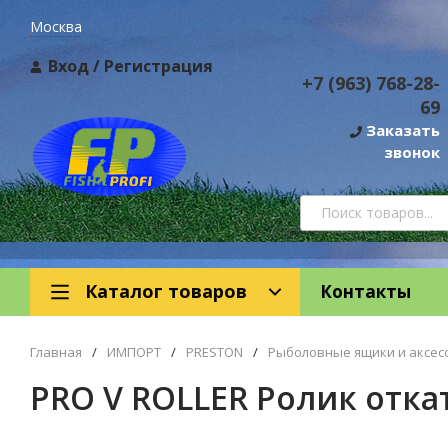
Москва
Вход
/
Регистрация
+7 (963) 768-28-
69
Заказать
звонок
Каталог товаров
Контакты
Главная
/
ИМПОРТ
/
PRESTON
/
Рыболовные ящики и аксес
PRO V ROLLER Ролик отк