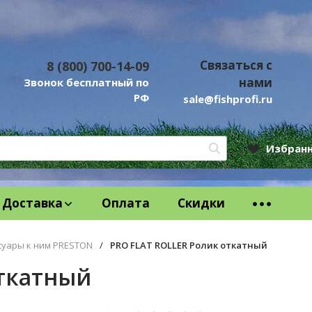
Связаться с
8 (800) 700-14-09
нами
Звонок бесплатный по
РФ
sale@fishprofi.ru
Избран
Доставка
Оплата
Скидки
суары к ним PRESTON
/
PRO FLAT ROLLER Ролик откатный
откатный