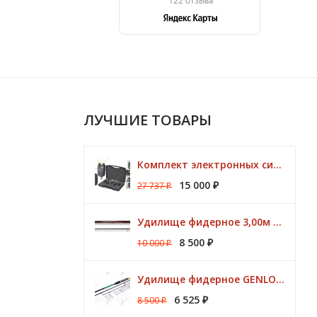
ЛУЧШИЕ ТОВАРЫ
Комплект электронных сигнализаторов TRAPER Prestige 4+1
15 000
27 737
₽
₽
Удилище фидерное 3,00м Argon Feeder MT 50gr Browning
8 500
10 000
₽
₽
Удилище фидерное GENLOG HONESTY HEAVY 3,80 м. до 140 гр.
6 525
8 500
₽
₽