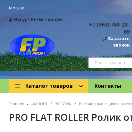
Москва
Вход
/
Регистрация
+7 (963) 768-28-
69
Заказать
звонок
Каталог товаров
Контакты
Главная
/
ИМПОРТ
/
PRESTON
/
Рыболовные ящики и аксес
PRO FLAT ROLLER Ролик 