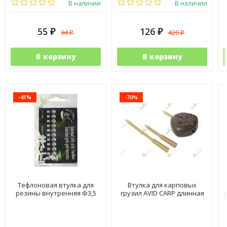
В наличии
В наличии
55
126
94
420
₽
₽
₽
₽
В корзину
В корзину
-41%
-70%
Тефлоновая втулка для
Втулка для карповых
резины внутренняя Ф3,5
грузил AVID CARP длинная