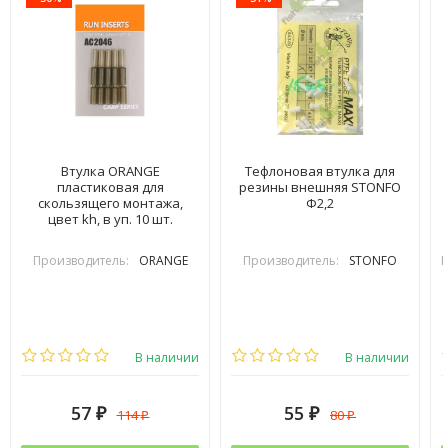
Втулка ORANGE
Тефлоновая втулка для
пластиковая для
резины внешняя STONFO
скользящего монтажа,
Ф2,2
цвет kh, в уп. 10 шт.
Производитель:
ORANGE
Производитель:
STONFO
П
В наличии
В наличии
57
55
114
80
₽
₽
₽
₽