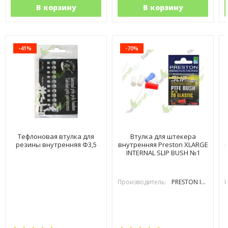
В корзину
В корзину
-41%
-70%
Тефлоновая втулка для
Втулка для штекера
резины внутренняя Ф3,5
внутренняя Preston XLARGE
INTERNAL SLIP BUSH №1
Производитель:
PRESTON INOVATIONS
П