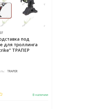
07
одставка под
е для троллинга
trike" ТРАПЕР
ль:
TRAPER
В наличии