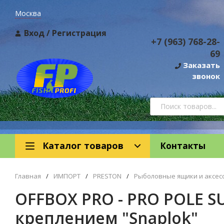
Москва
Вход
/
Регистрация
+7 (963) 768-28-
69
Заказать
звонок
Каталог товаров
Контакты
Главная
/
ИМПОРТ
/
PRESTON
/
Рыболовные ящики и аксес
OFFBOX PRO - PRO POLE 
креплением "Snaplok"