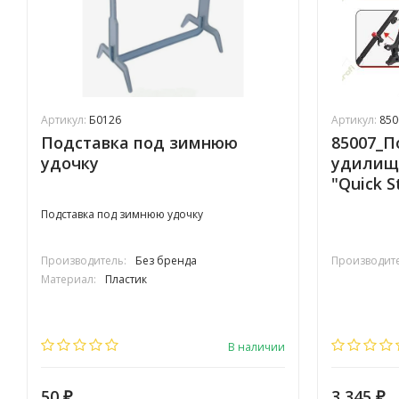
Артикул:
Б0126
Артикул:
850
Подставка под зимнюю
85007_П
удочку
удилищ
"Quick S
Подставка под зимнюю удочку
Производитель:
Без бренда
Производите
Материал:
Пластик
В наличии
50
3 345
₽
₽