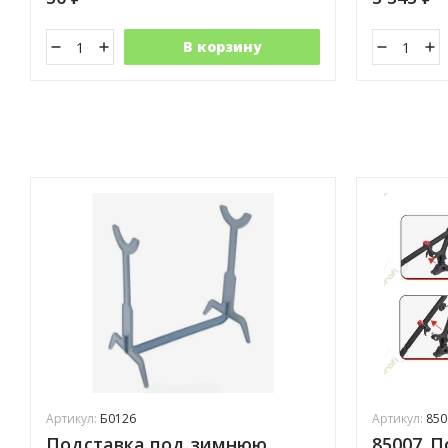
В корзину
Артикул:
Б0126
Артикул:
850
Подставка под зимнюю
85007_П