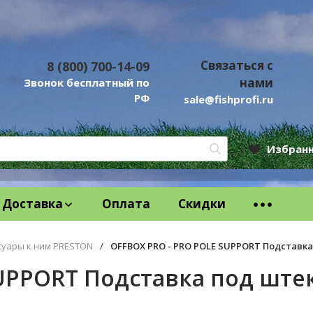
Связаться с
8 (800) 700-14-09
нами
Звонок бесплатный по
РФ
sale@fishprofi.ru
Избран
Доставка
Оплата
Скидки
суары к ним PRESTON
/
OFFBOX PRO - PRO POLE SUPPORT Подставк
SUPPORT Подставка под ште