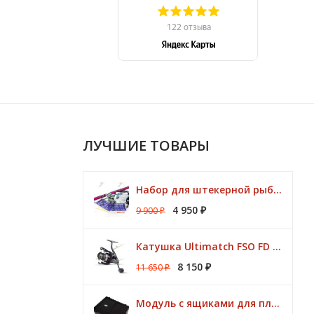
ЛУЧШИЕ ТОВАРЫ
Набор для штекерной рыбалки CLUB KORUM PINK Поплавок (удилище 7м, аксессуары)
4 950
9 900
₽
₽
Катушка Ultimatch FSO FD 835 8 подшипников 5,1:1 Browning
8 150
11 650
₽
₽
Модуль с ящиками для платформ Preston ONBOX