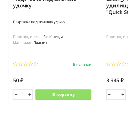
удочку
удилищ
"Quick S
Подставка под зимнюю удочку
Производитель:
Без бренда
Производите
Материал:
Пластик
В наличии
50
3 345
₽
₽
В корзину