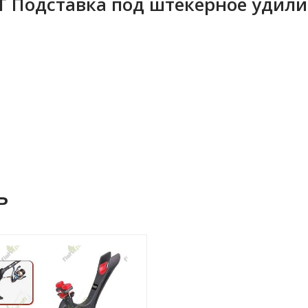
T Подставка под штекерное удили
ь