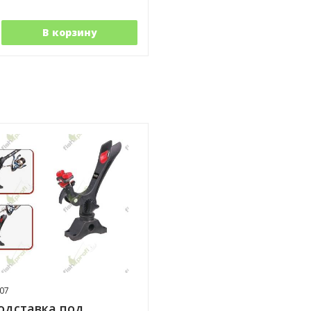
В корзину
07
одставка под