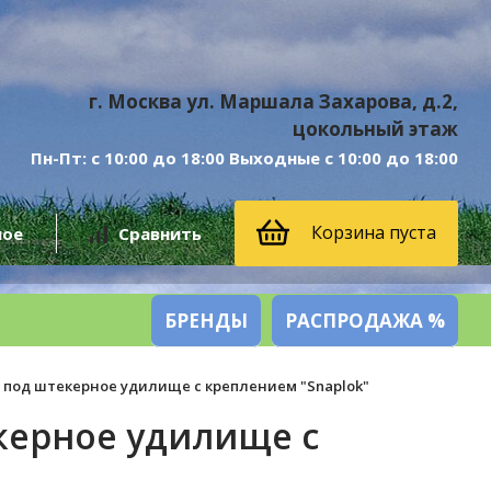
г. Москва ул. Маршала Захарова, д.2,
цокольный этаж
Пн-Пт: с 10:00 до 18:00 Выходные с 10:00 до 18:00
Корзина пуста
ное
Сравнить
БРЕНДЫ
РАСПРОДАЖА %
а под штекерное удилище c креплением "Snaplok"
керное удилище c