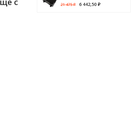
ще c
6 442,50
21 475
₽
₽