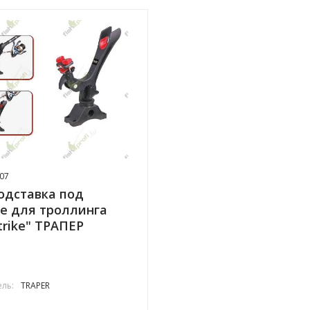
07
одставка под
е для троллинга
trike" ТРАПЕР
ль:
TRAPER