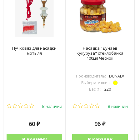
Пучковяз для насадки
Насадка "Дунаев
мотыля
Кукуруза" стеклобанка
100мл Чеснок
Производитель:
DUNAEV
Выберите цвет:
Вес (г):
220
В наличии
В наличии
60
96
₽
₽
В корзину
В корзину