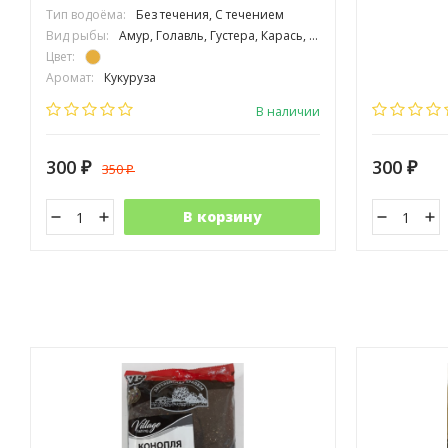
Тип водоёма:
Без течения, С течением
Вид рыбы:
Амур, Голавль, Густера, Карась, Карп, Лещ, Линь, Плотва, Подлещик, Подуст, Рыбец, Усач, Язь, Сазан, Толстолоб
Цвет:
Аромат:
Кукуруза
Фракция:
Мелкая
В наличии
300
300
350
₽
₽
₽
В корзину