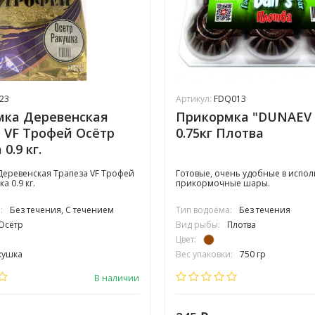
23
Артикул:
FDQ013
мка Деревенская
Прикормка "DUNAEV 
 VF Трофей Осётр
0.75кг Плотва
0.9 кг.
еревенская Трапеза VF Трофей
Готовые, очень удобные в испо
а 0.9 кг.
прикормочные шары.
:
Без течения, С течением
Тип водоёма:
Без течения
Осётр
Вид рыбы:
Плотва
Цвет:
кушка
Вес упаковки:
750 гр
редняя
Сезонность:
Зима, Холодная вода,
В наличии