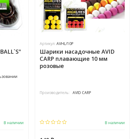
Артикул:
AVHL/10P
BALL`S"
Шарики насадочные AVID
CARP плавающие 10 мм
розовые
льзовании
Производитель:
AVID CARP
 Тёплая вода
В наличии
В наличии