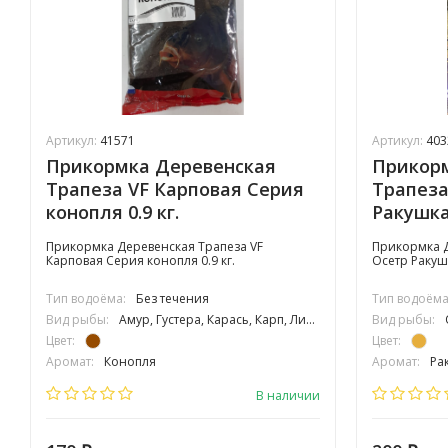
Артикул:
41571
Артикул:
403
Прикормка Деревенская
Прикор
Трапеза VF Карповая Серия
Трапеза
конопля 0.9 кг.
Ракушка 
Прикормка Деревенская Трапеза VF
Прикормка Д
Карповая Серия конопля 0.9 кг.
Осетр Ракушк
Тип водоёма:
Без течения
Тип водоёма
Вид рыбы:
Амур, Густера, Карась, Карп, Линь, Плотва, Подлещик, Подуст, Язь
Вид рыбы:
Цвет:
Цвет:
Аромат:
Конопля
Аромат:
Ра
Фракция:
Средняя
Фракция:
С
В наличии