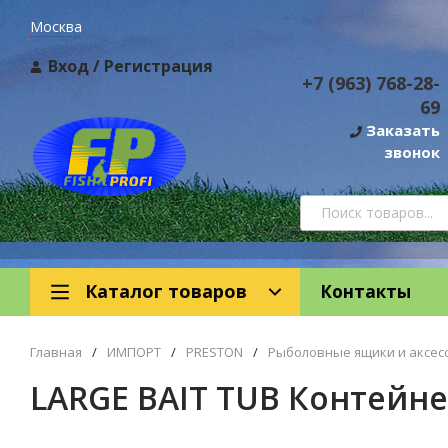
Москва
Вход
/
Регистрация
+7 (963) 768-28-
69
Заказать
звонок
Каталог товаров
Контакты
Главная
/
ИМПОРТ
/
PRESTON
/
Рыболовные ящики и аксес
LARGE BAIT TUB Контейн