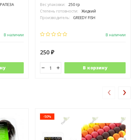
ТРАПЕЗА
Вес упаковки:
250 гр
Степень готовности:
Жидкий
Производитель:
GREEDY FISH
В наличии
В наличии
250
₽
ну
В корзину
‹
›
-50%