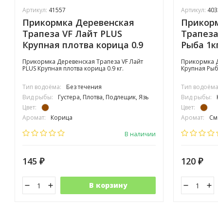
Артикул:
41557
Артикул:
403
Прикормка Деревенская
Прикор
Трапеза VF Лайт PLUS
Трапеза
Крупная плотва корица 0.9
Рыба 1кг
кг.
Прикормка Деревенская Трапеза VF Лайт
Прикормка Д
PLUS Крупная плотва корица 0.9 кг.
Крупная Рыб
Тип водоёма:
Без течения
Тип водоёма
Вид рыбы:
Густера, Плотва, Подлещик, Язь
Вид рыбы:
Цвет:
Цвет:
Аромат:
Корица
Аромат:
См
Фракция:
Средняя
Фракция:
К
В наличии
145
120
₽
₽
В корзину