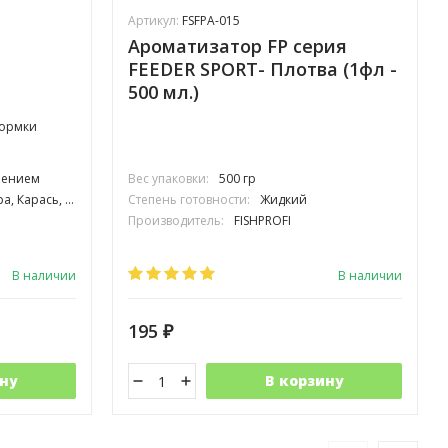
Артикул:
FSFPA-015
Ароматизатор FP серия
FEEDER SPORT- Плотва (1фл -
500 мл.)
кормки
ечением
Вес упаковки:
500 гр
, Окунь, Плотва, Подлещик
Степень готовности:
Жидкий
Производитель:
FISHPROFI
В наличии
В наличии
195
₽
ну
В корзину