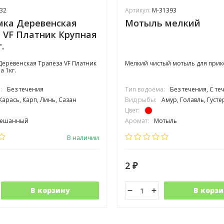
32
Артикул:
М-31393
мка Деревенская
Мотыль мелкий
 VF Платник Крупная
.
еревенская Трапеза VF Платник
Мелкий чистый мотыль для при
а 1кг.
:
Без течения
Тип водоёма:
Без течения, С т
Карась, Карп, Линь, Сазан
Вид рыбы:
Амур, Голавль, Густера, Карась, Карп, Лещ, Линь
Цвет:
ешанный
Аромат:
Мотыль
рупная
Фракция:
Мелкая
В наличии
2
₽
В корзину
В корзи