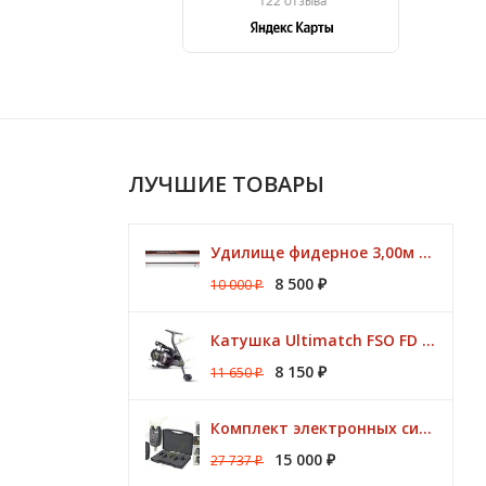
ЛУЧШИЕ ТОВАРЫ
Удилище фидерное 3,00м Argon Feeder MT 50gr Browning
8 500
10 000
₽
₽
Катушка Ultimatch FSO FD 835 8 подшипников 5,1:1 Browning
8 150
11 650
₽
₽
Комплект электронных сигнализаторов TRAPER Prestige 4+1
15 000
27 737
₽
₽