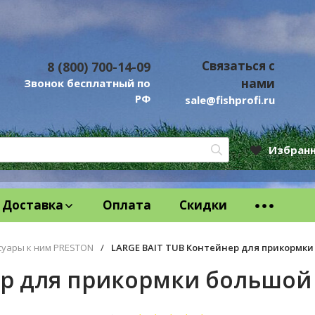
Связаться с
8 (800) 700-14-09
нами
Звонок бесплатный по
РФ
sale@fishprofi.ru
Избран
Доставка
Оплата
Скидки
суары к ним PRESTON
/
LARGE BAIT TUB Контейнер для прикормк
ер для прикормки большой