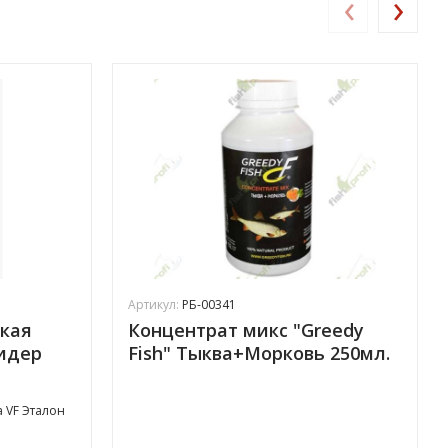
‹
›
Артикул:
РБ-00341
кая
Концентрат микс "Greedy
фидер
Fish" Тыква+Морковь 250мл.
 VF Эталон