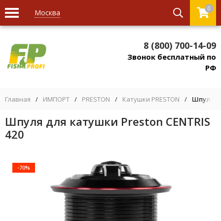
0
Москва
8 (800) 700-14-09
Звонок бесплатный по
РФ
Главная
/
ИМПОРТ
/
PRESTON
/
Катушки PRESTON
/
Шпуля дл
Шпуля для катушки Preston CENTRIS
420
-70%