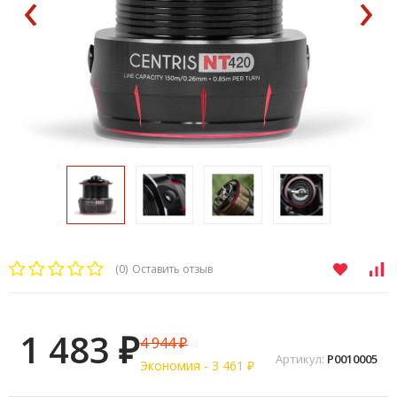
‹
›
(0)
Оставить отзыв
1 483
4 944
₽
₽
Артикул:
P0010005
Экономия -
3 461
₽