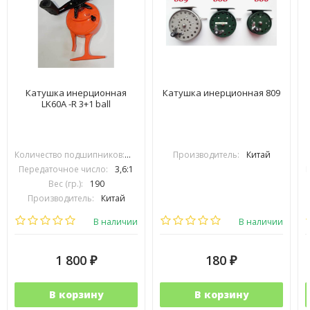
Катушка инерционная
Катушка инерционная 809
LK60A -R 3+1 ball
Количество подшипников:
3+1
Производитель:
Китай
Передаточное число:
3,6:1
Вес (гр.):
190
Производитель:
Китай
В наличии
В наличии
1 800
180
₽
₽
В корзину
В корзину