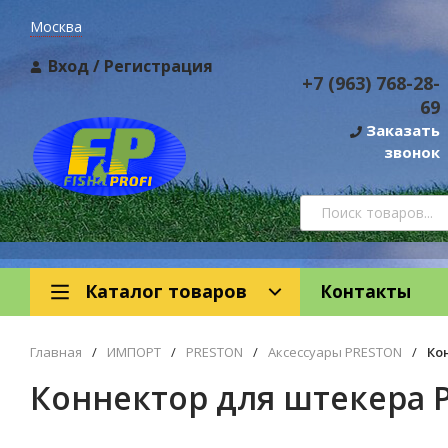
Москва
Вход
/
Регистрация
+7 (963) 768-28-
69
Заказать
звонок
Каталог товаров
Контакты
Главная
/
ИМПОРТ
/
PRESTON
/
Аксессуары PRESTON
/
Ко
Коннектор для штекера 