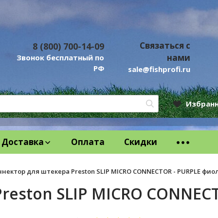
Связаться с
8 (800) 700-14-09
нами
Звонок бесплатный по
РФ
sale@fishprofi.ru
Избран
Доставка
Оплата
Скидки
ннектор для штекера Preston SLIP MICRO CONNECTOR - PURPLE фи
Preston SLIP MICRO CONNEC