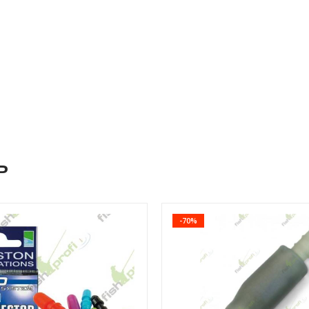
ь
-70%