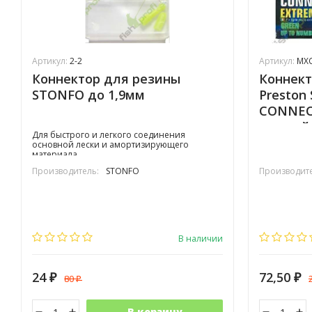
Артикул:
2-2
Артикул:
MX
Коннектор для резины
Коннект
STONFO до 1,9мм
Preston
CONNEC
желтый
Для быстрого и легкого соединения
основной лески и амортизирующего
материала
Производитель:
STONFO
Производите
В наличии
24
72,50
80
₽
₽
₽
В корзину