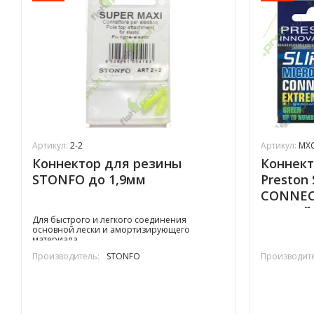
Артикул:
2-2
Артикул:
MX
Коннектор для резины
Коннект
STONFO до 1,9мм
Preston
CONNEC
желтый
Для быстрого и легкого соединения
основной лески и амортизирующего
материала
Производитель:
STONFO
Производите