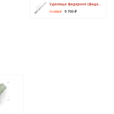
Удилище фидерное (фидер) ZEMEX (Земекс) IRON FLAT METHOD FEEDER 13" до 140,0 гр
9 700
11 200
₽
₽