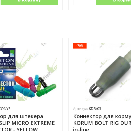
-70%
CONYS
Артикул:
KDB/03
ор для штекера
Коннектор для корм
 SLIP MICRO EXTREME
KORUM BOLT RIG DUR
TOR - YELLOW
in-line