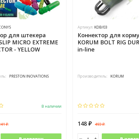
CONYS
Артикул:
KDB/03
ор для штекера
Коннектор для корм
 SLIP MICRO EXTREME
KORUM BOLT RIG DUR
TOR - YELLOW
in-line
ль:
PRESTON INOVATIONS
Производитель:
KORUM
В наличии
148
241
493
₽
₽
₽
В корзину
В корзи