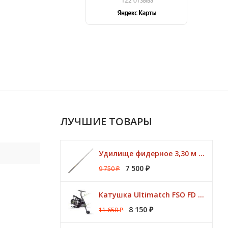
ЛУЧШИЕ ТОВАРЫ
Удилище фидерное 3,30 м CK Method Feeder 60 гр / 3 - 10 lbs Browning
7 500
9 750
₽
₽
Катушка Ultimatch FSO FD 835 8 подшипников 5,1:1 Browning
8 150
11 650
₽
₽