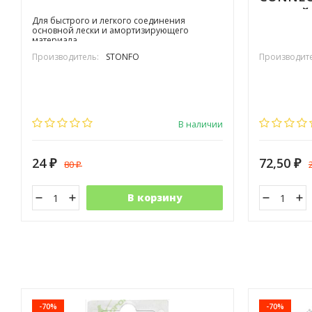
желтый
Для быстрого и легкого соединения
основной лески и амортизирующего
материала
Производитель:
STONFO
Производите
В наличии
24
72,50
80
₽
₽
₽
В корзину
-70%
-70%