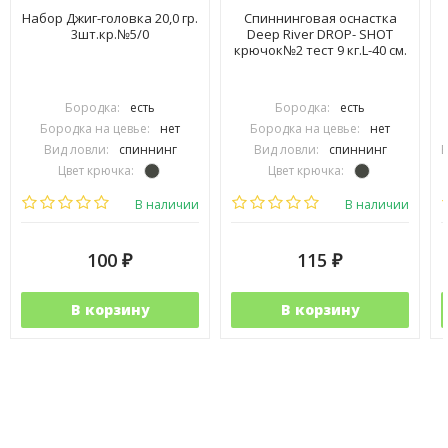
Набор Джиг-головка 20,0 гр.
Спиннинговая оснастка
3шт.кр.№5/0
Deep River DROP- SHOT
крючок№2 тест 9 кг.L-40 см.
Бородка:
есть
Бородка:
есть
Бородка на цевье:
нет
Бородка на цевье:
нет
Вид ловли:
спиннинг
Вид ловли:
спиннинг
В
Цвет крючка:
Цвет крючка:
Тип крючка:
одинарный
Тип крючка:
офсетный
В наличии
В наличии
100
115
₽
₽
В корзину
В корзину