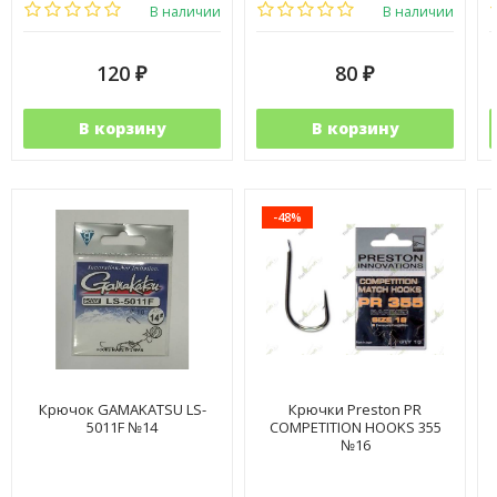
В наличии
В наличии
120
80
₽
₽
В корзину
В корзину
-48%
Крючок GAMAKATSU LS-
Крючки Preston PR
5011F №14
COMPETITION HOOKS 355
№16