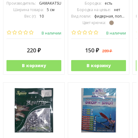
Производитель:
GAMAKATSU
Бородка:
есть
Ширина товара:
5 см
Бородка на цевье:
нет
Вес (г):
10
Вид ловли:
фидерная, поплавочная, карповая
В
Цвет крючка:
Тип крючка:
одинарный
В наличии
В наличии
220
150
289
₽
₽
₽
В корзину
В корзину