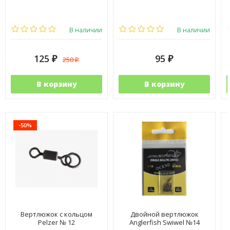
В наличии
В наличии
125
95
250
₽
₽
₽
В корзину
В корзину
-50%
Вертлюжок с кольцом
Двойной вертлюжок
Pelzer № 12
Anglerfish Swiwel №14