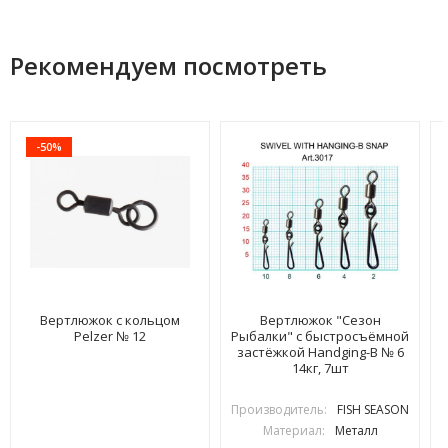
Рекомендуем посмотреть
-50%
Вертлюжок с кольцом
Вертлюжок "Сезон
Pelzer № 12
Рыбалки" с быстросъёмной
застёжкой Handging-B № 6
14кг, 7шт
Производитель:
FISH SEASON
Материал:
Металл