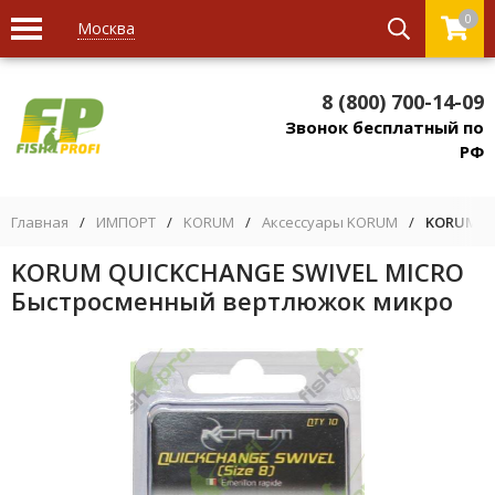
0
Москва
8 (800) 700-14-09
Звонок бесплатный по
РФ
Главная
/
ИМПОРТ
/
KORUM
/
Аксессуары KORUM
/
KORUM Q
KORUM QUICKCHANGE SWIVEL MICRO
Быстросменный вертлюжок микро