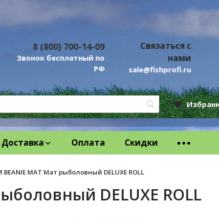
Связаться с
8 (800) 700-14-09
нами
Звонок бесплатный по
РФ
sale@fishprofi.ru
Избран
Доставка
Оплата
Скидки
 BEANIE MAT Мат рыболовный DELUXE ROLL
рыболовный DELUXE ROLL