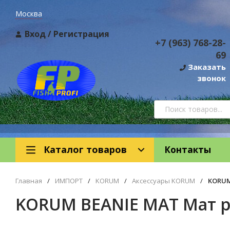
Москва
Вход
/
Регистрация
+7 (963) 768-28-
69
Заказать
звонок
Каталог товаров
Контакты
Главная
/
ИМПОРТ
/
KORUM
/
Аксессуары KORUM
/
KORUM
KORUM BEANIE MAT Мат 