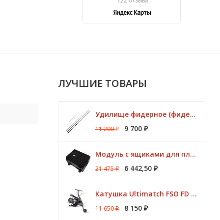
ЛУЧШИЕ ТОВАРЫ
Удилище фидерное (фидер) ZEMEX (Земекс) IRON FLAT METHOD FEEDER 13" до 140,0 гр
9 700
11 200
₽
₽
Модуль с ящиками для платформ Preston ONBOX
6 442,50
21 475
₽
₽
Катушка Ultimatch FSO FD 835 8 подшипников 5,1:1 Browning
8 150
11 650
₽
₽