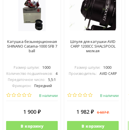
Катушка безынерционная
Шпуля для катушки AVID
SHINANO Catama-1000 SFB 7
CARP 1200СС SHALSPOOL
ball
мелкая
Размер шпули:
1000
Размер шпули:
1000
Количество подшипников:
4
Производитель:
AVID CARP
Передаточное число:
5,5:1
Фрикцион:
Передний
Вес (гр.):
285
В наличии
В наличии
1 900
1 982
6 607
₽
₽
₽
В корзину
В корзину