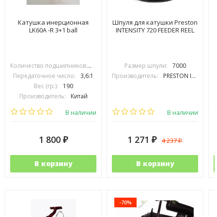
Катушка инерционная
Шпуля для катушки Preston
LK60A -R 3+1 ball
INTENSITY 720 FEEDER REEL
Количество подшипников:
3+1
Размер шпули:
7000
Передаточное число:
3,6:1
Производитель:
PRESTON INOVATIONS
Вес (гр.):
190
Производитель:
Китай
В наличии
В наличии
1 800
1 271
4 237
₽
₽
₽
В корзину
В корзину
-70%