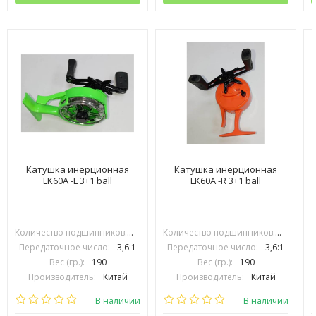
Катушка инерционная
Катушка инерционная
LK60A -L 3+1 ball
LK60A -R 3+1 ball
Количество подшипников:
3+1
Количество подшипников:
3+1
Передаточное число:
3,6:1
Передаточное число:
3,6:1
Вес (гр.):
190
Вес (гр.):
190
Производитель:
Китай
Производитель:
Китай
В наличии
В наличии