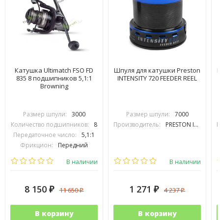
Катушка Ultimatch FSO FD
Шпуля для катушки Preston
835 8 подшипников 5,1:1
INTENSITY 720 FEEDER REEL
Browning
Размер шпули:
3000
Размер шпули:
7000
Количество подшипников:
8
Производитель:
PRESTON INOVATIONS
П
Передаточное число:
5,1:1
Фрикцион:
Передний
Вес (гр.):
285
В наличии
В наличии
8 150
1 271
11 650
4 237
₽
₽
₽
₽
В корзину
В корзину