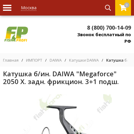
0
Москва
8 (800) 700-14-09
Звонок бесплатный по
РФ
Главная
/
ИМПОРТ
/
DAIWA
/
Катушки DAIWA
/
Катушка б/ин.
Катушка б/ин. DAIWA "Megaforce"
2050 Х. задн. фрикцион. 3+1 подш.